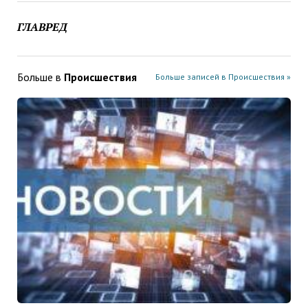
ГЛАВРЕД
Больше в
Проиcшествия
Больше записей в Проиcшествия »