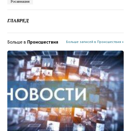
Росавиация
ГЛАВРЕД
Больше в
Проиcшествия
Больше записей в Проиcшествия »