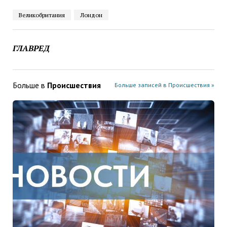
Великобритания
Лондон
ГЛАВРЕД
Больше в
Проиcшествия
Больше записей в Проиcшествия »