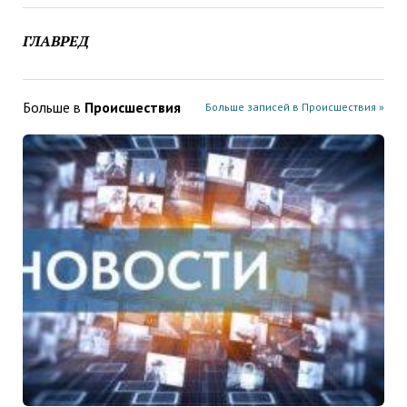
ГЛАВРЕД
Больше в
Проиcшествия
Больше записей в Проиcшествия »