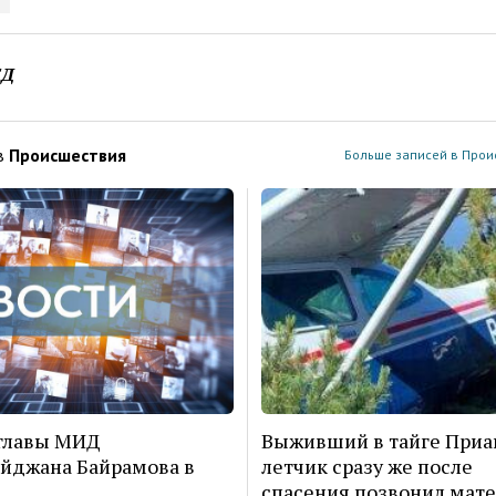
ЕД
в
Проиcшествия
Больше записей в Прои
главы МИД
Выживший в тайге Приа
йджана Байрамова в
летчик сразу же после
спасения позвонил мат