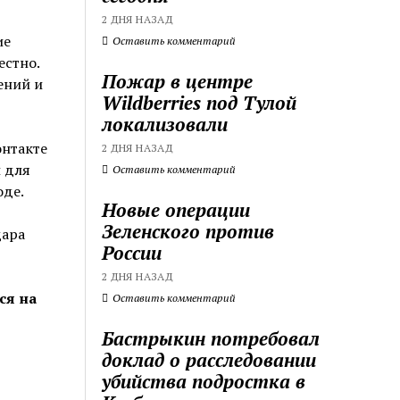
2 ДНЯ НАЗАД
ие
Оставить комментарий
естно.
Пожар в центре
ений и
Wildberries под Тулой
локализовали
онтакте
2 ДНЯ НАЗАД
 для
Оставить комментарий
оде.
Новые операции
Зеленского против
дара
России
2 ДНЯ НАЗАД
ся на
Оставить комментарий
Бастрыкин потребовал
доклад о расследовании
убийства подростка в