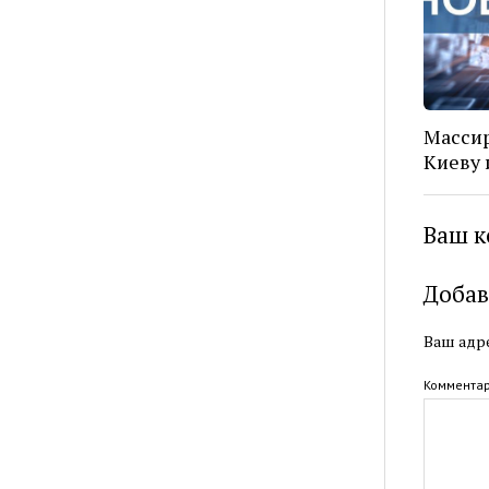
Массир
Киеву 
Ваш к
Добав
Ваш адре
Коммента