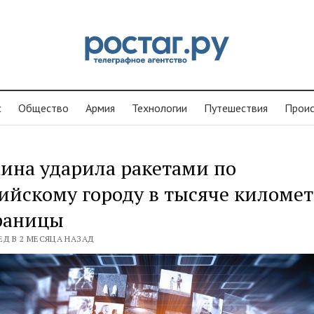
с
Общество
Армия
Технологии
Путешествия
Проиc
ина ударила ракетами по
ийскому городу в тысяче киломе
раницы
ЕД В 2 МЕСЯЦА НАЗАД