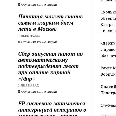
Оставить комментарий
Сколько
Пятница может стать
объекты
самым жарким днем
Как рас
лета в Москве
число 
1 ДЕНЬ НАЗАД
Оставить комментарий
«Держу 
с прав
Сбер запустил пилот по
обеспеч
автоматическому
подтверждению льгот
Ранее 
при оплате картой
Вооруж
«Мир»
2 ДНЯ НАЗАД
Спасиб
Оставить комментарий
Телегр
ЕР системно занимается
Опублик
интеграцией ветеранов в
мирную жизнь, заявил