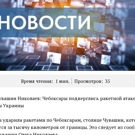
Время чтения:
1
мин.
Просмотров:
35
увашии Николаев: Чебоксары подверглись ракетной атаке
ы Украины
 ударила ракетами по Чебоксарам, столице Чувашии, кот
ся за тысячу километров от границы. Это следует из соо
увашии Олега Николаева.