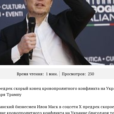
Время чтения:
1
мин.
Просмотров:
230
редрек скорый конец кровопролитного конфликта на Укр
аря Трампу
нский бизнесмен Илон Маск в соцсети X предрек скорое
ие кровопролитного конфликта на Украине благодаря то