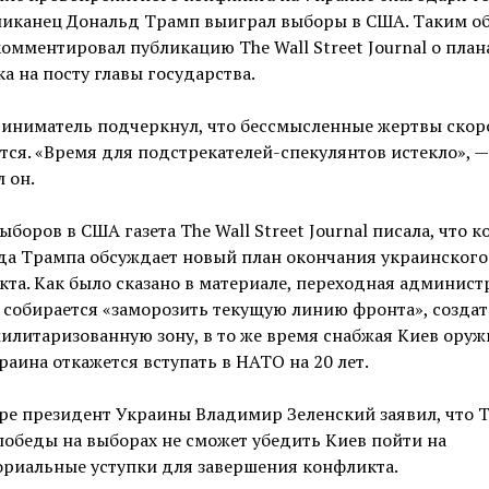
ликанец Дональд Трамп выиграл выборы в США. Таким о
омментировал публикацию The Wall Street Journal о план
а на посту главы государства.
иниматель подчеркнул, что бессмысленные жертвы скор
тся. «Время для подстрекателей-спекулянтов истекло», —
 он.
ыборов в США газета The Wall Street Journal писала, что 
да Трампа обсуждает новый план окончания украинского
та. Как было сказано в материале, переходная админист
собирается «заморозить текущую линию фронта», создат
илитаризованную зону, в то же время снабжая Киев оруж
раина откажется вступать в НАТО на 20 лет.
ре президент Украины Владимир Зеленский заявил, что 
победы на выборах не сможет убедить Киев пойти на
ориальные уступки для завершения конфликта.