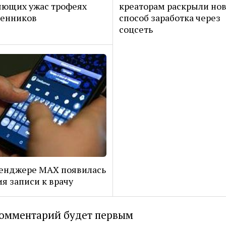
яющих ужас трофеях
креаторам раскрыли но
венников
способ заработка через
соцсеть
енджере MAX появилась
я записи к врачу
омментарий будет первым