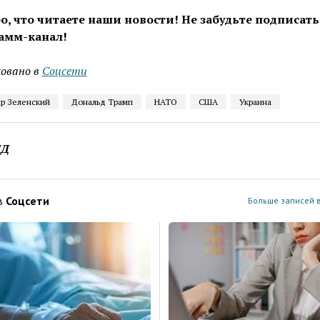
о, что читаете наши новости! Не забудьте подписать
амм-канал!
овано в
Соцсети
р Зеленский
Дональд Трамп
НАТО
США
Украина
ЕД
в
Соцсети
Больше записей в