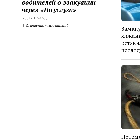
водителей о эвакуации
через «Госуслуги»
3 ДНЯ НАЗАД
Оставить комментарий
Замкну
хижины
остави
наслед
Потомо