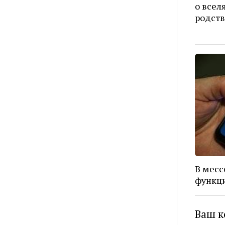
о всел
родст
В месс
функци
Ваш к