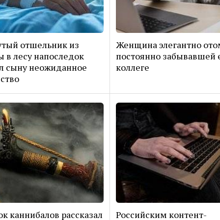
тый отшельник из
Женщина элегантно ото
 в лесу напоследок
постоянно забывавшей 
л сыну неожиданное
коллеге
ство
к каннибалов рассказал
Российским контент-