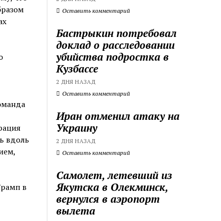
бразом
Оставить комментарий
ах
Бастрыкин потребовал
доклад о расследовании
убийства подростка в
о
Кузбассе
2 ДНЯ НАЗАД
Оставить комментарий
команда
Иран отменил атаку на
Украину
рация
ь вдоль
2 ДНЯ НАЗАД
ием,
Оставить комментарий
Самолет, летевший из
Якутска в Олекминск,
Трамп в
вернулся в аэропорт
вылета