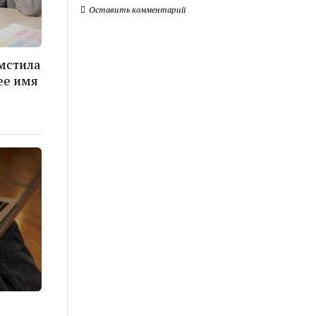
Оставить комментарий
мстила
ее имя