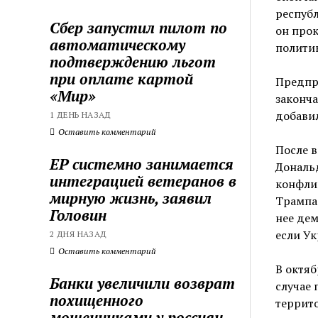
респуб
Сбер запустил пилот по
он прок
автоматическому
политик
подтверждению льгот
при оплате картой
Предпр
«Мир»
законча
добавил
1 ДЕНЬ НАЗАД
Оставить комментарий
После в
ЕР системно занимается
Дональ
интеграцией ветеранов в
конфлик
мирную жизнь, заявил
Трампа 
Головин
нее дем
если Ук
2 ДНЯ НАЗАД
Оставить комментарий
В октяб
Банки увеличили возврат
случае 
похищенного
террит
мошенниками у россиян