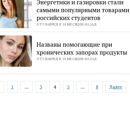
Энергетики и газировки стали
самыми популярными товарами
российских студентов
ОТ ГЛАВРЕД В 10 МЕСЯЦЕВ НАЗАД
Названы помогающие при
хронических запорах продукты
ОТ ГЛАВРЕД В 10 МЕСЯЦЕВ НАЗАД
ация
1
…
3
4
5
…
8
Далее
ей