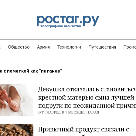
с
Общество
Армия
Технологии
Путешествия
Проиc
и с пометкой как “питание”
Девушка отказалась становитьс
крестной матерью сына лучшей
подруги по неожиданной причи
ОТ ГЛАВРЕД В 7 МЕСЯЦЕВ НАЗАД
Привычный продукт связали с