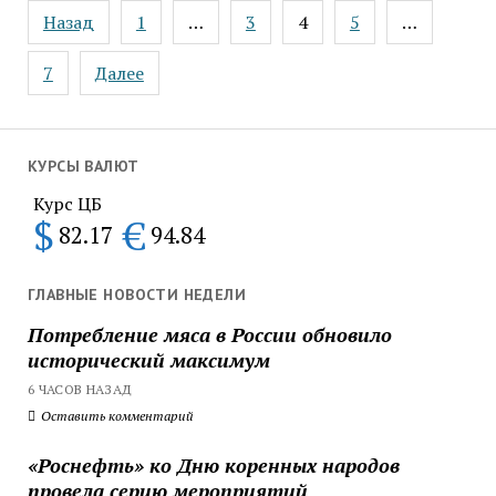
Пагинация
Назад
1
…
3
4
5
…
записей
7
Далее
КУРСЫ ВАЛЮТ
Курс ЦБ
$
€
82.17
94.84
ГЛАВНЫЕ НОВОСТИ НЕДЕЛИ
Потребление мяса в России обновило
исторический максимум
6 ЧАСОВ НАЗАД
Оставить комментарий
«Роснефть» ко Дню коренных народов
провела серию мероприятий