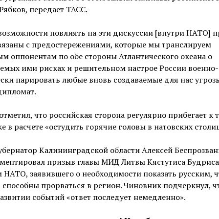
Рябков, передает ТАСС.
возможности повлиять на эти дискуссии [внутри НАТО] 
вязаны с предостережениями, которые мы транслируем
м оппонентам по обе стороны Атлантического океана о
емых ими рисках и решительном настрое России военно-
ски парировать любые вновь создаваемые для нас угрозы
дипломат.
отметил, что российская сторона регулярно прибегает к 
е в расчете «остудить горячие головы в натовских столиц
губернатор Калининградской области Алексей Беспрозва
ментировал призыв главы МИД Литвы Кястутиса Будриса
 НАТО, заявившего о необходимости показать русским, ч
 способны прорваться в регион. Чиновник подчеркнул, ч
азвитии событий «ответ последует немедленно».