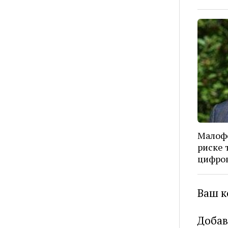
Малоф
риске 
цифров
Ваш к
Добав