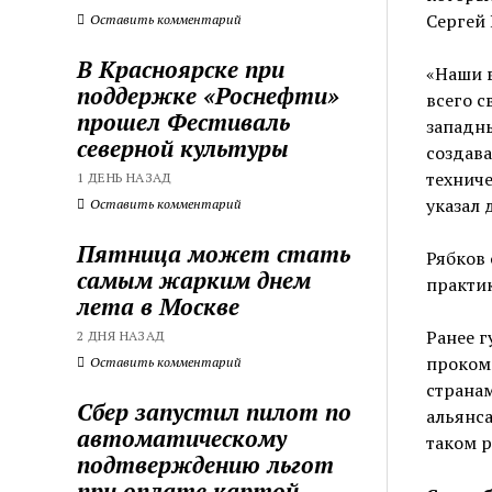
Сергей 
Оставить комментарий
В Красноярске при
«Наши 
поддержке «Роснефти»
всего с
прошел Фестиваль
западны
северной культуры
создава
техниче
1 ДЕНЬ НАЗАД
указал 
Оставить комментарий
Пятница может стать
Рябков 
самым жарким днем
практик
лета в Москве
Ранее 
2 ДНЯ НАЗАД
проком
Оставить комментарий
странам
Сбер запустил пилот по
альянса
автоматическому
таком р
подтверждению льгот
при оплате картой