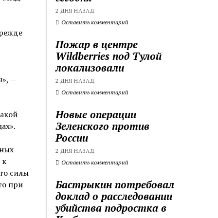
2 ДНЯ НАЗАД
Оставить комментарий
прежде
Пожар в центре
Wildberries под Тулой
локализовали
», —
2 ДНЯ НАЗАД
Оставить комментарий
Новые операции
такой
Зеленского против
ах».
России
нных
2 ДНЯ НАЗАД
 к
Оставить комментарий
то силы
Бастрыкин потребовал
то при
доклад о расследовании
убийства подростка в