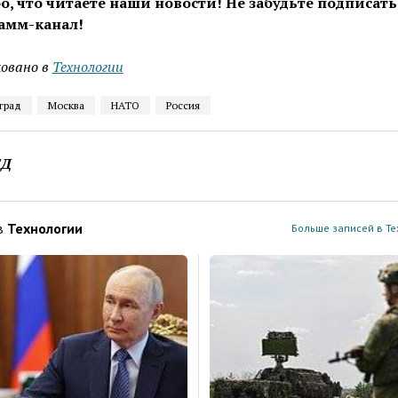
о, что читаете наши новости! Не забудьте подписать
амм-канал!
овано в
Технологии
град
Москва
НАТО
Россия
ЕД
в
Технологии
Больше записей в Те