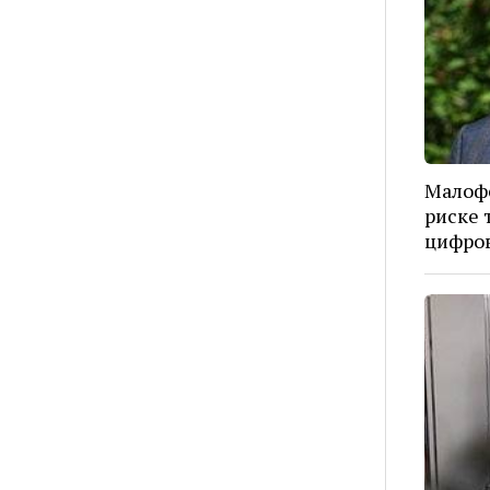
Малоф
риске 
цифров