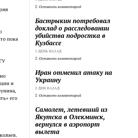
Оставить комментарий
рия
Бастрыкин потребовал
доклад о расследовании
о
убийства подростка в
что пока
Кузбассе
1 ДЕНЬ НАЗАД
Оставить комментарий
ГУ
Иран отменил атаку на
но
Украину
ции и
2 ДНЯ НАЗАД
рунина,
Оставить комментарий
ть» его
Самолет, летевший из
Якутска в Олекминск,
вернулся в аэропорт
вылета
колаев.