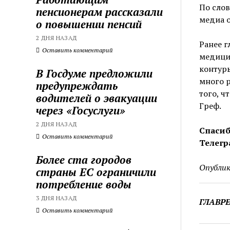
По слов
пенсионерам рассказали
медиа о
о повышении пенсий
2 ДНЯ НАЗАД
Ранее г
Оставить комментарий
медици
контуры
В Госдуме предложили
много 
предупреждать
того, ч
водителей о эвакуации
Греф.
через «Госуслуги»
2 ДНЯ НАЗАД
Спасиб
Оставить комментарий
Телегр
Более ста городов
Опублик
страны ЕС ограничили
потребление воды
3 ДНЯ НАЗАД
ГЛАВР
Оставить комментарий