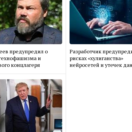
еев предупредил о
Разработчик предупред
технофашизма и
рисках «хулиганства»
ого концлагеря
нейросетей и утечек да