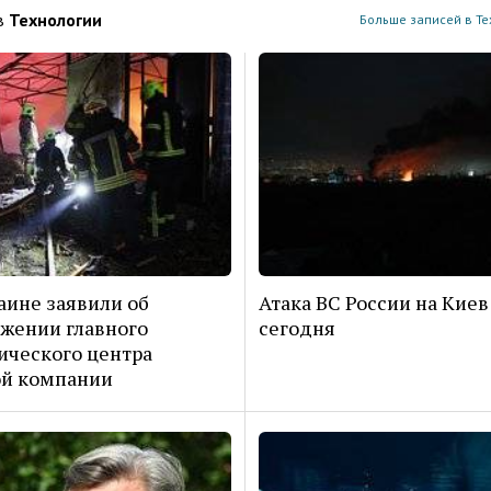
в
Технологии
Больше записей в Те
аине заявили об
Атака ВС России на Киев
жении главного
сегодня
ического центра
ой компании