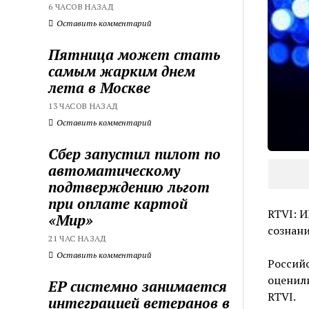
6 ЧАСОВ НАЗАД
Оставить комментарий
Пятница может стать
самым жарким днем
лета в Москве
13 ЧАСОВ НАЗАД
Оставить комментарий
Сбер запустил пилот по
автоматическому
подтверждению льгот
при оплате картой
RTVI: И
«Мир»
сознан
21 ЧАС НАЗАД
Оставить комментарий
Российс
оценили
ЕР системно занимается
RTVI.
интеграцией ветеранов в