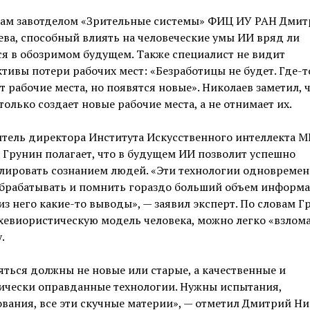
вам завотделом «Зрительные системы» ФИЦ ИУ РАН Дмит
ва, способный влиять на человеческие умы ИИ вряд ли
я в обозримом будущем. Также специалист не видит
тивы потери рабочих мест: «Безработицы не будет. Где-т
т рабочие места, но появятся новые». Николаев заметил, 
только создает новые рабочие места, а не отнимает их.
тель директора Института Искусственного интеллекта М
Грунин полагает, что в будущем ИИ позволит успешно
лировать сознанием людей. «Эти технологии одновремен
обрабатывать и помнить гораздо больший объем информа
из него какие-то выводы», — заявил эксперт. По словам Г
хевиористическую модель человека, можно легко «взлома
.
ться должны не новые или старые, а качественные и
ически оправданные технологии. Нужны испытания,
вания, все эти скучные материи», — отметил Дмитрий Ни