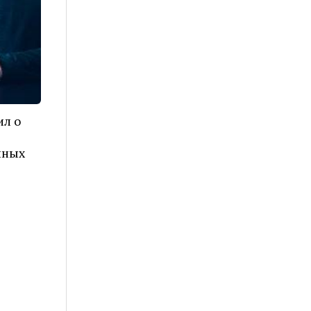
ил о
нных