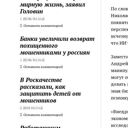
мирную жизнь, заявил
По сло
Головин
Николае
1 ДЕНЬ НАЗАД
появитс
Оставить комментарий
перспек
исчезну
Банки увеличили возврат
что ИИ 
похищенного
мошенниками у россиян
Замести
1 ДЕНЬ НАЗАД
Андрей 
Оставить комментарий
манипу
могут 
В Роскачестве
делать 
рассказали, как
зная би
защитить детей от
психику
мошенников
2 ДНЯ НАЗАД
«Внедря
Оставить комментарий
эконом
исследо
Работающим