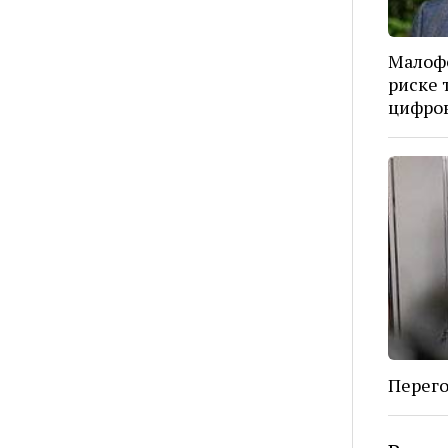
Малоф
риске 
цифров
Перег