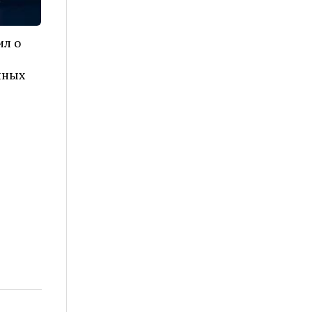
ил о
нных