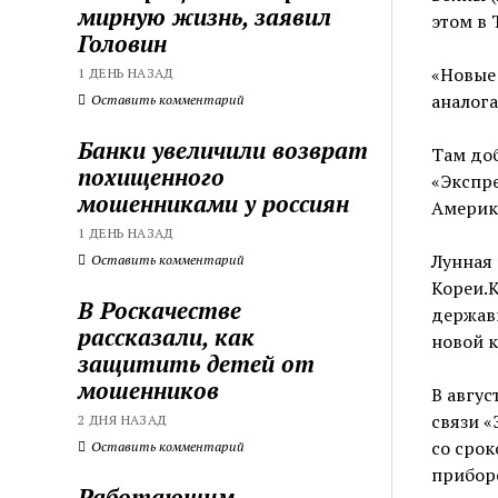
мирную жизнь, заявил
этом в 
Головин
«Новые
1 ДЕНЬ НАЗАД
аналога
Оставить комментарий
Банки увеличили возврат
Там доб
похищенного
«Экспре
мошенниками у россиян
Америки
1 ДЕНЬ НАЗАД
Лунная 
Оставить комментарий
Кореи.
В Роскачестве
державы
рассказали, как
новой к
защитить детей от
мошенников
В авгус
связи «
2 ДНЯ НАЗАД
со срок
Оставить комментарий
приборо
Работающим