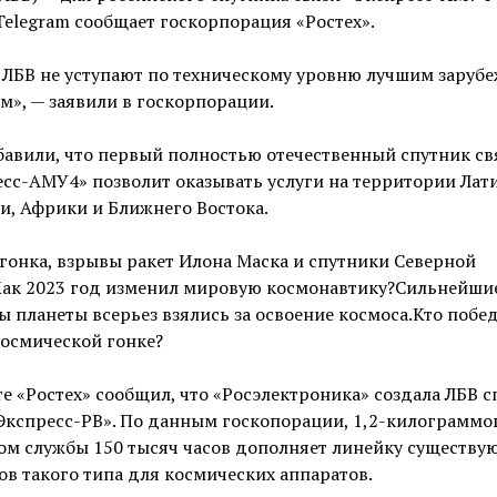
Telegram сообщает госкорпорация «Ростех».
 ЛБВ не уступают по техническому уровню лучшим заруб
м», — заявили в госкорпорации.
авили, что первый полностью отечественный спутник св
сс-АМУ4» позволит оказывать услуги на территории Лат
, Африки и Ближнего Востока.
гонка, взрывы ракет Илона Маска и спутники Северной
Как 2023 год изменил мировую космонавтику?Сильнейши
 планеты всерьез взялись за освоение космоса.Кто побед
осмической гонке?
те «Ростех» сообщил, что «Росэлектроника» создала ЛБВ 
Экспресс-РВ». По данным госкопорации, 1,2-килограммо
ом службы 150 тысяч часов дополняет линейку существ
в такого типа для космических аппаратов.