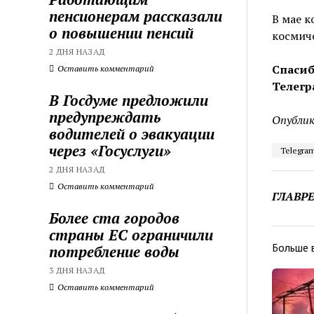
пенсионерам рассказали
В мае к
о повышении пенсий
космиче
2 ДНЯ НАЗАД
Спасиб
Оставить комментарий
Телегр
В Госдуме предложили
предупреждать
Опублик
водителей о эвакуации
через «Госуслуги»
Telegra
2 ДНЯ НАЗАД
Оставить комментарий
ГЛАВР
Более ста городов
страны ЕС ограничили
Больше 
потребление воды
3 ДНЯ НАЗАД
Оставить комментарий