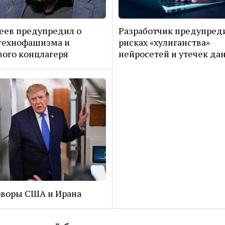
еев предупредил о
Разработчик предупред
технофашизма и
рисках «хулиганства»
ого концлагеря
нейросетей и утечек да
оворы США и Ирана