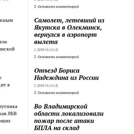
Оставить комментарий
Самолет, летевший из
ежным
Якутска в Олекминск,
вернулся в аэропорт
вылета
язи
инской
2 ДНЯ НАЗАД
Оставить комментарий
Отъезд Бориса
Надеждина из России
е
ит в
2 ДНЯ НАЗАД
Оставить комментарий
Во Владимирской
спутника
области локализовали
вая ЛБВ
пожар после атаки
ующих
БПЛА на склад