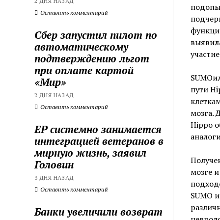
2 ДНЯ НАЗАД
подопы
Оставить комментарий
подчер
функци
Сбер запустил пилот по
выявила
автоматическому
участие
подтверждению льгот
при оплате картой
SUMOили
«Мир»
пути Hi
2 ДНЯ НАЗАД
клеткам
Оставить комментарий
мозга. 
Hippo о
ЕР системно занимается
аналоги
интеграцией ветеранов в
мирную жизнь, заявил
Получе
Головин
мозге и
3 ДНЯ НАЗАД
подходо
Оставить комментарий
SUMO и
различн
Банки увеличили возврат
неврол