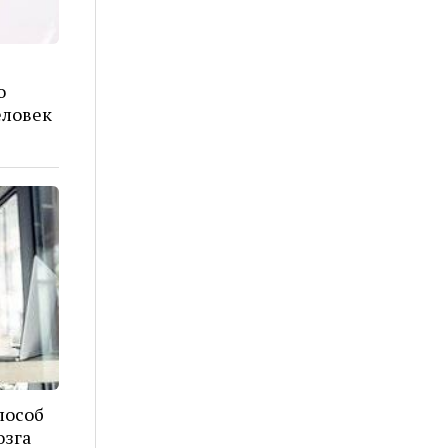
о
еловек
пособ
озга