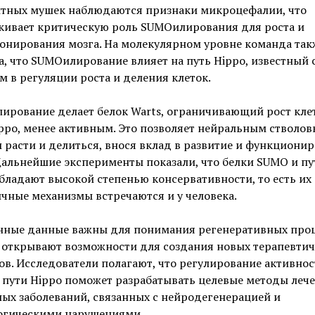
тных мушек наблюдаются признаки микроцефалии, что
кивает критическую роль SUMOилирования для роста и
онирования мозга. На молекулярном уровне команда так
, что SUMOилирование влияет на путь Hippo, известный
м в регуляции роста и деления клеток.
рование делает белок Warts, ограничивающий рост кле
ppo, менее активным. Это позволяет нейральным стволо
 расти и делиться, внося вклад в развитие и функциони
Дальнейшие эксперименты показали, что белки SUMO и пу
бладают высокой степенью консервативности, то есть их
чные механизмы встречаются и у человека.
нные данные важны для понимания регенеративных проц
 открывают возможности для создания новых терапевтич
в. Исследователи полагают, что регулирование активнос
 пути Hippo поможет разрабатывать целевые методы леч
ых заболеваний, связанных с нейродегенерацией и
огическими нарушениями.