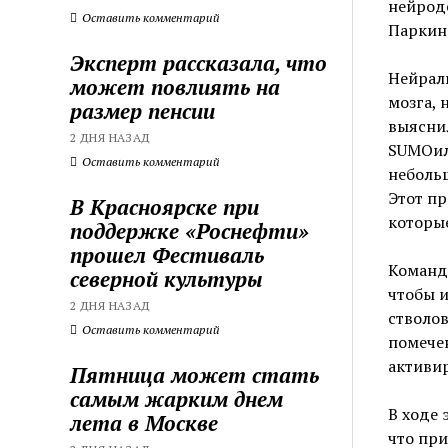
нейроде
Оставить комментарий
Паркин
Эксперт рассказала, что
Нейраль
может повлиять на
мозга, 
размер пенсии
выяснил
2 ДНЯ НАЗАД
SUMOил
Оставить комментарий
неболь
Этот пр
В Красноярске при
которые
поддержке «Роснефти»
прошел Фестиваль
Команда
северной культуры
чтобы 
2 ДНЯ НАЗАД
стволов
Оставить комментарий
помече
активир
Пятница может стать
самым жарким днем
В ходе 
лета в Москве
что при