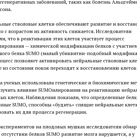
генеративных заболеваний, таких как болезнь Альцгейм
сона.
ные стволовые клетки обеспечивают развитие и восстан
но с возрастом их активность снижается. Исследователи
и, что в реактивации этих клеток участвует процесс
ирования — химической модификации белков с участие
шого белка SUMO (малый убиквитин-подобный модификат
оцесс позволяет активировать нейральные стволовые кле
 из состояния покоя переходят к восстановлению клеток 
 ученых использовала генетические и биохимические ме
изучить влияние SUMOилирования на реактивацию нейра
ых клеток. Наблюдения показали, что определенные белк
нные SUMO, способны «будить» спящие нейральные клетк
овать их для процесса регенерации.
экспериментов на плодовых мушках исследователи обнар
 отсутствии белков SUMO развитие мозга нарушается, а у