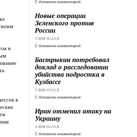
Оставить комментарий
Новые операции
же
Зеленского против
 своим
России
3 ДНЯ НАЗАД
Оставить комментарий
ток в
вым
Бастрыкин потребовал
рование
доклад о расследовании
ть
убийства подростка в
Кузбассе
3 ДНЯ НАЗАД
Оставить комментарий
ессов в
еских
Иран отменил атаку на
ти
Украину
ения
4 ДНЯ НАЗАД
Оставить комментарий