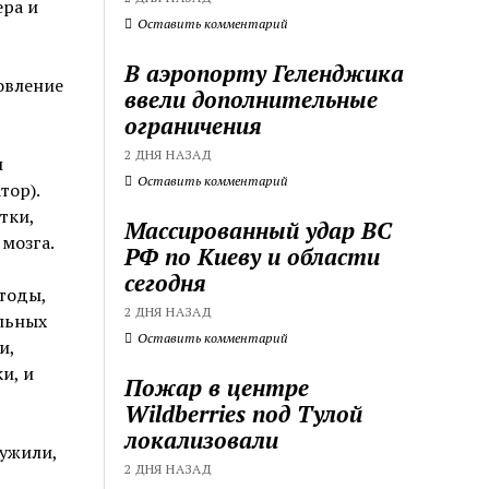
ера и
Оставить комментарий
В аэропорту Геленджика
овление
ввели дополнительные
ограничения
2 ДНЯ НАЗАД
м
Оставить комментарий
ор).
тки,
Массированный удар ВС
мозга.
РФ по Киеву и области
сегодня
тоды,
2 ДНЯ НАЗАД
льных
Оставить комментарий
и,
и, и
Пожар в центре
Wildberries под Тулой
локализовали
ужили,
2 ДНЯ НАЗАД