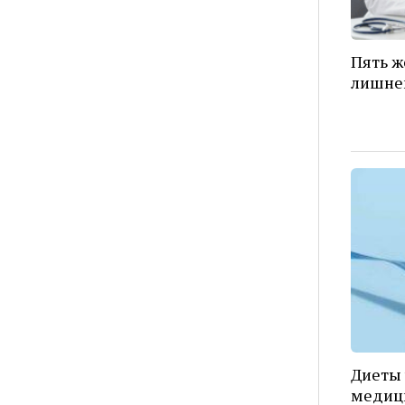
Пять ж
лишнег
Диеты 
медици