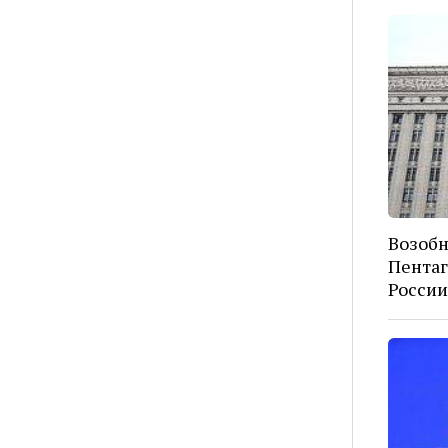
Возобн
Пента
России