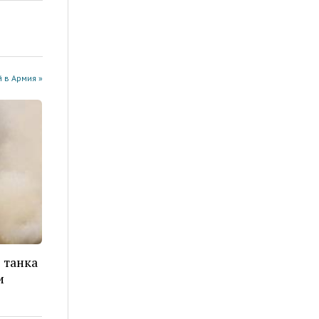
 в Армия »
 танка
и