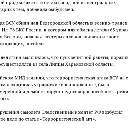
ой продолжаются и остаются одной из центральных
тарных тем, добавила омбудсмен.
аря ВСУ сбили над Белгородской областью военно-транс
 Ил-76 ВКС России, в котором для обмена летели 65 укра
. Все они, включая шестерых членов экипажа и троих
ождающих, погибли.
следствия выяснилось, что пуск зенитной ракеты, порази
осуществлялся из села Липцы Харьковской области.
йском МИД заявили, что террористическая атака ВСУ на с
ром находились украинские военнопленные, была
меренной и демонстрирует недоговороспособность реж
ого.
крушения самолета Следственный комитет РФ возбудил
ое дело по статье «Террористический акт».