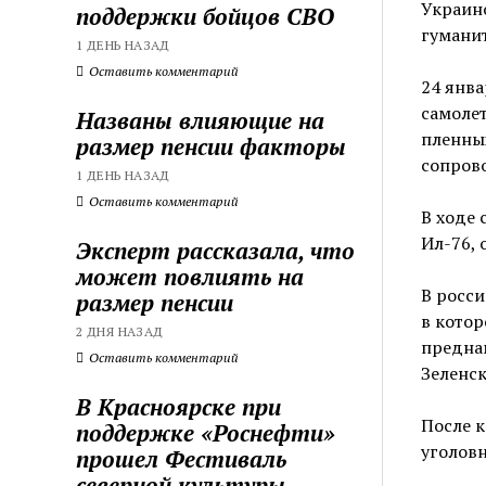
Украин
поддержки бойцов СВО
гумани
1 ДЕНЬ НАЗАД
Оставить комментарий
24 янв
самолет
Названы влияющие на
пленных
размер пенсии факторы
сопров
1 ДЕНЬ НАЗАД
Оставить комментарий
В ходе 
Ил-76, 
Эксперт рассказала, что
может повлиять на
В росси
размер пенсии
в кото
2 ДНЯ НАЗАД
предна
Оставить комментарий
Зеленск
В Красноярске при
После 
поддержке «Роснефти»
уголовн
прошел Фестиваль
северной культуры