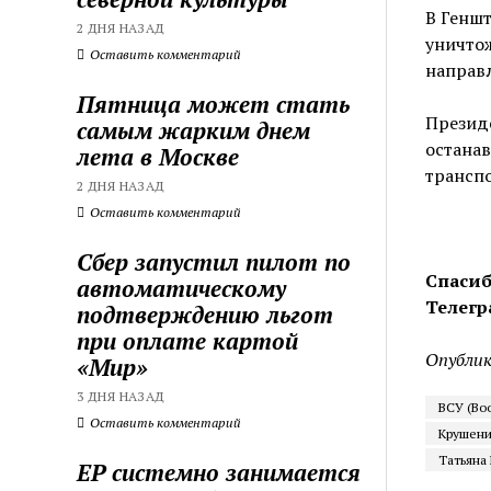
В Геншт
2 ДНЯ НАЗАД
уничто
Оставить комментарий
направ
Пятница может стать
Президе
самым жарким днем
остана
лета в Москве
транспо
2 ДНЯ НАЗАД
Оставить комментарий
Сбер запустил пилот по
Спасиб
автоматическому
Телегр
подтверждению льгот
при оплате картой
Опублик
«Мир»
3 ДНЯ НАЗАД
ВСУ (Во
Оставить комментарий
Крушени
Татьяна
ЕР системно занимается