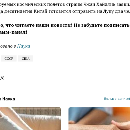
уемых космических полетов страны Чжан Хайлянь заявил
а десятилетия Китай готовится отправить на Луну два че
о, что читаете наши новости! Не забудьте подписать
амм-канал!
овано в
Наука
СССР
США
ЕД
в
Наука
Больше записей