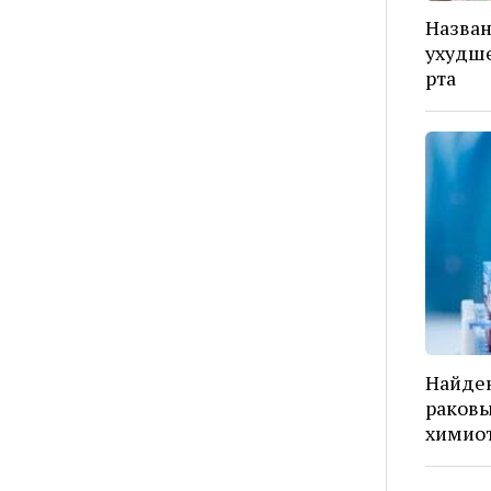
Назва
ухудше
рта
Найден
раковы
химио