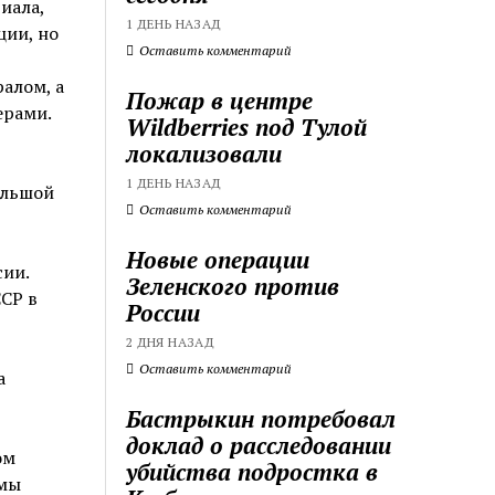
иала,
1 ДЕНЬ НАЗАД
ции, но
Оставить комментарий
алом, а
Пожар в центре
ерами.
Wildberries под Тулой
локализовали
1 ДЕНЬ НАЗАД
ольшой
Оставить комментарий
Новые операции
ии.
Зеленского против
СР в
России
2 ДНЯ НАЗАД
Оставить комментарий
а
Бастрыкин потребовал
доклад о расследовании
ом
убийства подростка в
ммы