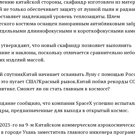
лению китайской стороны, скафандр изготовлен из матер
 не только обеспечивает защиту от лунной пыли и радиа
оставляет надлежащий уровень теплозащиты. Шлем
еского костюма оснащен панорамным антибликовым забр
отдельными длиннофокусными и короткофокусными кам
 утверждают, что новый скафандр позволяет выполнять
ние и наклоны, поскольку отличается сравнительно неб
их изделий массой.
 спутникКитай начинает осваивать Луну с помощью Росс
 это пугает США?Красный рывок.Китай побил рекорды СС
втике. Сможет ли он стать главным в космосе?
здание сообщило, что компания SpaceX успешно испытал
дры, предназначенные для выхода в открытый космос.
 2023-го на 9-м Китайском коммерческом аэрокосмическ
 в городе Ухань заместитель главного инженера програ