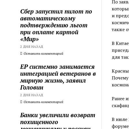
По заяв
который
Сбер запустил пилот по
и пред
автоматическому
космич
подтверждению льгот
также 
при оплате картой
«Мир»
В Китае
2 ДНЯ НАЗАД
приседа
Оставить комментарий
для так
ЕР системно занимается
Красный
интеграцией ветеранов в
Почему
мирную жизнь, заявил
космона
Головин
2 ДНЯ НАЗАД
Ранее и
Оставить комментарий
скафан
Банки увеличили возврат
В июле
похищенного
форуме
мошенниками у россиян