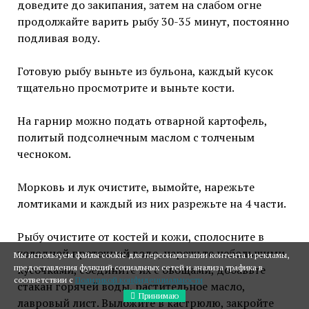
доведите до закипания, затем на слабом огне
продолжайте варить рыбу 30-35 минут, постоянно
подливая воду.
Готовую рыбу выньте из бульона, каждый кусок
тщательно просмотрите и выньте кости.
На гарнир можно подать отварной картофель,
политый подсолнечным маслом с толченым
чесноком.
Морковь и лук очистите, вымойте, нарежьте
ломтиками и каждый из них разрежьте на 4 части.
Рыбу очистите от костей и кожи, сполосните в
холодной проточной воде, нарежьте небольшими
Мы используем файлы cookie для персонализации контента и рекламы,
кусочками, соедините их с овощами, добавьте
предоставления функций социальных сетей и анализа трафика в
соответствии с
Политикой конфиденциальности
стакан горячей воды, растительное масло,
Принимаю
лавровый лист. Выложите в кастрюлю, закройте