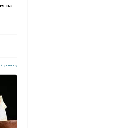
ся на
Общество »