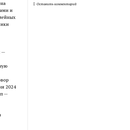
она
Оставить комментарий
ами и
емейных
вики
 —
ную
овор
ня 2024
п —
а