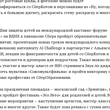
ут ростовые куклы, в фотозоне можно будет
афироваться со СберКотом и персонажами из «Ну, погоди
ь в большую дженгу, раскрасить стену-раскраску и мног
ь Дня защиты детей на международной выставке-форуме
» на ВДНХ в павильоне Сбера пройдут образовательные
иятия: презентация новых треков международного конку
венному интеллекту AI Challenge в партнерстве с Альянсо
И, лекции по финграмотности для детей со СберКотом и
зопасности и дроперам для подростков. Также можно бу
 участие в мастер-классе от HiFi-стриминга Звук по дид
реть мультики «Союзмультфильма» и пройти викторину 
ных профессиях от СберОбразования.
на праздничная площадка — московский сад «Эрмитаж», 
 пройдет фестиваль «Это Лето» для родителей и детей. В
ме мероприятия — выступления артистов, мастер-класс
а и многое другое. Также будет зона релакса с сухим ант