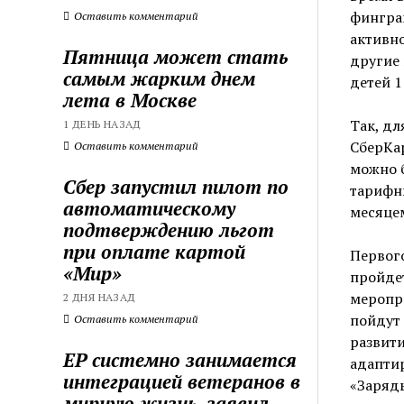
финграм
Оставить комментарий
активно
Пятница может стать
другие
самым жарким днем
детей 1
лета в Москве
Так, д
1 ДЕНЬ НАЗАД
СберКар
Оставить комментарий
можно 
Сбер запустил пилот по
тарифн
автоматическому
месяцем
подтверждению льгот
при оплате картой
Первог
«Мир»
пройдет
меропри
2 ДНЯ НАЗАД
пойдут 
Оставить комментарий
развити
ЕР системно занимается
адаптир
интеграцией ветеранов в
«Зарядь
мирную жизнь, заявил