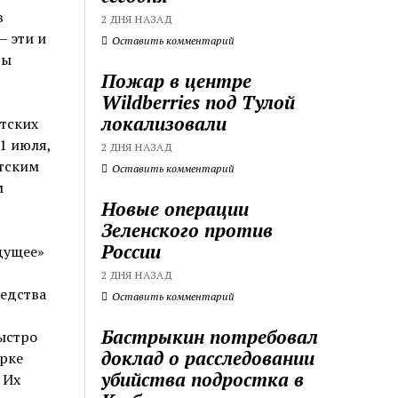
в
2 ДНЯ НАЗАД
— эти и
Оставить комментарий
ты
Пожар в центре
Wildberries под Тулой
локализовали
тских
1 июля,
2 ДНЯ НАЗАД
тским
Оставить комментарий
м
Новые операции
Зеленского против
России
дущее»
2 ДНЯ НАЗАД
редства
Оставить комментарий
Бастрыкин потребовал
ыстро
доклад о расследовании
арке
убийства подростка в
 Их