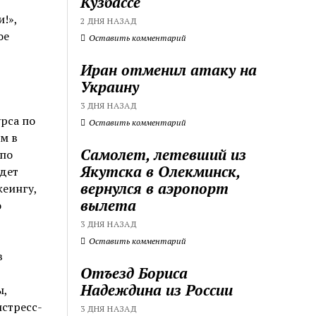
Кузбассе
!»,
2 ДНЯ НАЗАД
ое
Оставить комментарий
Иран отменил атаку на
Украину
3 ДНЯ НАЗАД
рса по
Оставить комментарий
м в
Самолет, летевший из
 по
Якутска в Олекминск,
дет
вернулся в аэропорт
жеингу,
вылета
о
3 ДНЯ НАЗАД
Оставить комментарий
в
Отъезд Бориса
Надеждина из России
ы,
истресс-
3 ДНЯ НАЗАД