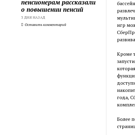
пенсионерам рассказали
бассейн
о повышении пенсий
развле
мультик
3 ДНЯ НАЗАД
игр мо
Оставить комментарий
СберПре
развив
Кроме т
запусти
котора
функци
доступн
накопит
года, С
комплек
Более 
страниц