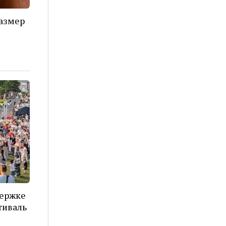
азмер
держке
тиваль