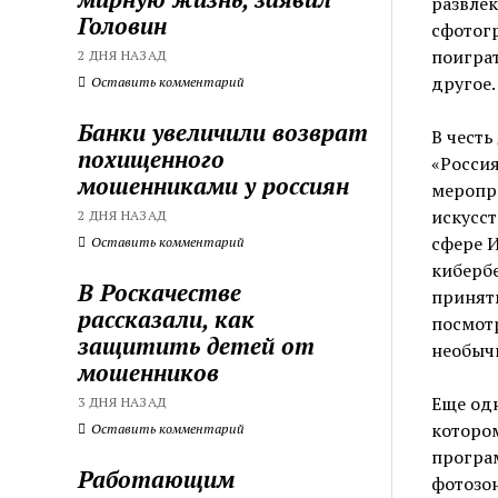
развлек
Головин
сфотогр
поиграт
2 ДНЯ НАЗАД
другое.
Оставить комментарий
Банки увеличили возврат
В чест
похищенного
«Россия
мошенниками у россиян
меропр
искусст
2 ДНЯ НАЗАД
сфере И
Оставить комментарий
кибербе
В Роскачестве
принять
рассказали, как
посмот
защитить детей от
необыч
мошенников
Еще од
3 ДНЯ НАЗАД
котором
Оставить комментарий
програм
Работающим
фотозон