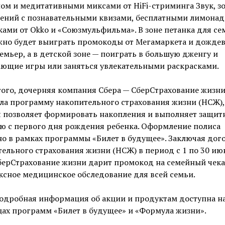
ом и медитативными миксами от HiFi-стриминга Звук, з
чений с познавательными квизами, бесплатными лимонад
ами от Okko и «Союзмульфильма». В зоне петанка для с
жно будет выиграть промокоды от Мегамаркета и дожде
мьер, а в детской зоне — поиграть в большую дженгу и
ающие игры или заняться увлекательными раскрасками.
ого, дочерняя компания Сбера — СберСтрахование жизни
ла программу накопительного страхования жизни (НСЖ),
я позволяет формировать накопления и выполняет защит
ю с первого дня рождения ребенка. Оформление полиса
о в рамках программы «Билет в будущее». Заключая дог
ельного страхования жизни (НСЖ) в период с 1 по 30 ию
берСтрахование жизни дарит промокод на семейный чека
сное медицинское обследование для всей семьи.
подробная информация об акции и продуктам доступна н
ах программ «Билет в будущее» и «Формула жизни».