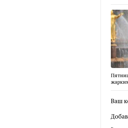
Пятниц
жарким
Ваш к
Добав