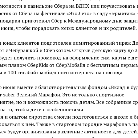
отности в павильоне Сбера на ВДНХ или поучаствовать 
стях от Сбера на фестивале «Это Лето» в саду «Эрмитаж» 
 подарки приготовил Сбер к Международному дню защи
 июня, чтобы порадовать юных клиентов и их родителей.
ля юных клиентов подготовлен лимитированный тираж Де
т с Чебурашкой и СберКотом. Открыв детскую карту до 3
будет получить промокод на оформление сим-карты с де
ым планом СберKids от СберМобайл с бесплатным первы
 и 100 гигабайт мобильного интернета на полгода.
о июня вместе с благотворительным фондом «Вклад в бу
 забег Зеленый Марафон. Это не только спортивное
ятие, но и возможность помочь детям. Все собранные с
на то, чтобы дети с особенностями
я и опытом сиротства смогли подготовиться к школе и б
оваться к ней. Также в стартовом городке марафона в п
е» будут организованы различные активности для детей.