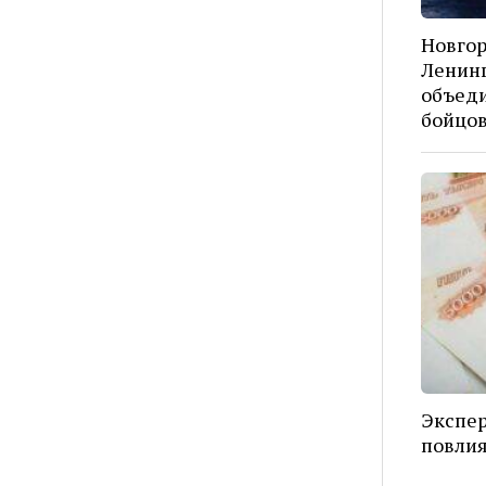
Новгор
Ленинг
объед
бойцо
Экспер
повлия