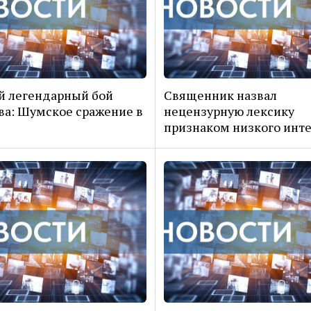
й легендарный бой
Священник назвал
ва: Шумское сражение в
нецензурную лексику
признаком низкого инт