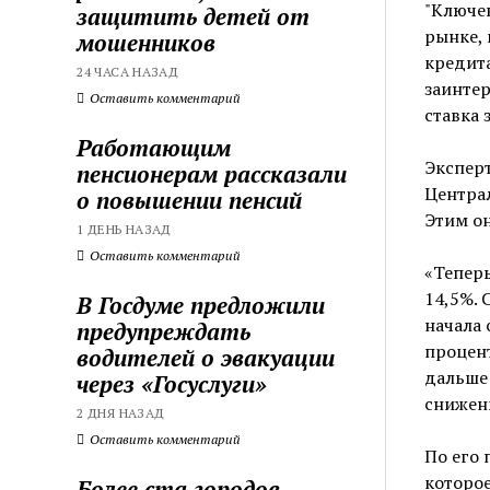
"Ключев
защитить детей от
рынке, 
мошенников
кредита
24 ЧАСА НАЗАД
заинтер
Оставить комментарий
ставка 
Работающим
Эксперт
пенсионерам рассказали
Центра
о повышении пенсий
Этим о
1 ДЕНЬ НАЗАД
Оставить комментарий
«Теперь
14,5%. 
В Госдуме предложили
начала 
предупреждать
процент
водителей о эвакуации
дальше 
через «Госуслуги»
снижени
2 ДНЯ НАЗАД
Оставить комментарий
По его 
которое
Более ста городов