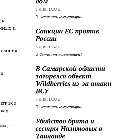
дом
2 ДНЯ НАЗАД
Оставить комментарий
 на
нных и
Санкции ЕС против
России
3 ДНЯ НАЗАД
условия
Оставить комментарий
В Самарской области
та
загорелся объект
Wildberries из-за атаки
ВСУ
3 ДНЯ НАЗАД
ают все
Оставить комментарий
тому —
Убийство брата и
й», —
сестры Назимовых в
Таиланде