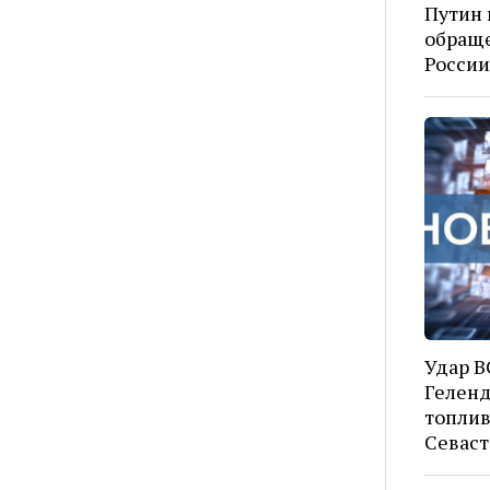
Путин 
обраще
России
Удар В
Геленд
топлив
Севаст