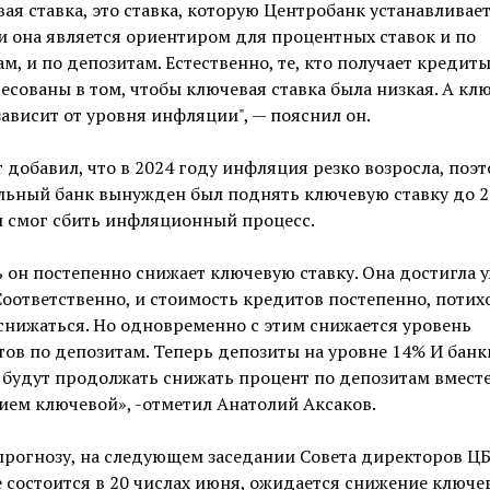
ая ставка, это ставка, которую Центробанк устанавливает
и она является ориентиром для процентных ставок и по
м, и по депозитам. Естественно, те, кто получает кредиты
есованы в том, чтобы ключевая ставка была низкая. А кл
зависит от уровня инфляции", — пояснил он.
 добавил, что в 2024 году инфляция резко возросла, поэ
льный банк вынужден был поднять ключевую ставку до 2
н смог сбить инфляционный процесс.
 он постепенно снижает ключевую ставку. Она достигла 
Соответственно, и стоимость кредитов постепенно, потих
снижаться. Но одновременно с этим снижается уровень
ов по депозитам. Теперь депозиты на уровне 14% И банк
будут продолжать снижать процент по депозитам вместе
ем ключевой», -отметил Анатолий Аксаков.
прогнозу, на следующем заседании Совета директоров ЦБ
 состоится в 20 числах июня, ожидается снижение ключе