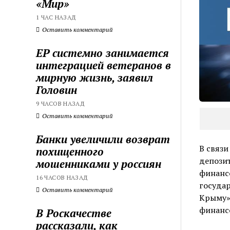
«Мир»
1 ЧАС НАЗАД
Оставить комментарий
ЕР системно занимается
интеграцией ветеранов в
мирную жизнь, заявил
Головин
9 ЧАСОВ НАЗАД
Оставить комментарий
Банки увеличили возврат
В связи
похищенного
депозит
мошенниками у россиян
финансо
16 ЧАСОВ НАЗАД
государ
Оставить комментарий
Крыму»
финанс
В Роскачестве
рассказали, как