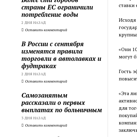
ставки 
страны ЕС ограничили
потребление воды
Исходя 
2 ДНЯ НАЗАД
госуда
Оставить комментарий
крупны
В России с сентября
«Они 10
изменятся правила
могут б
торговли в автолавках и
фудтраках
Гость э
2 ДНЯ НАЗАД
повысит
Оставить комментарий
«Эта ли
Самозанятым
активно
рассказали о первых
для тог
выплатах по больничным
покупа
3 ДНЯ НАЗАД
компан
Оставить комментарий
заключи