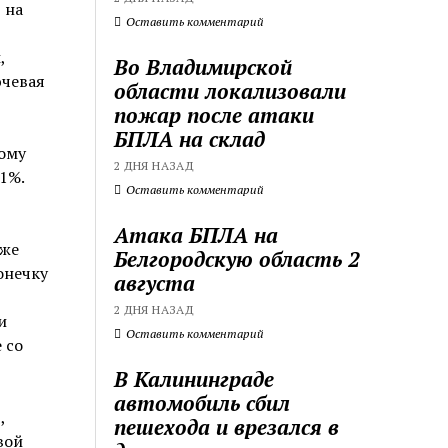
 на
Оставить комментарий
,
Во Владимирской
ючевая
области локализовали
пожар после атаки
БПЛА на склад
тому
2 ДНЯ НАЗАД
1%.
Оставить комментарий
Атака БПЛА на
уже
Белгородскую область 2
онечку
августа
2 ДНЯ НАЗАД
и
Оставить комментарий
 со
В Калининграде
автомобиль сбил
,
пешехода и врезался в
вой