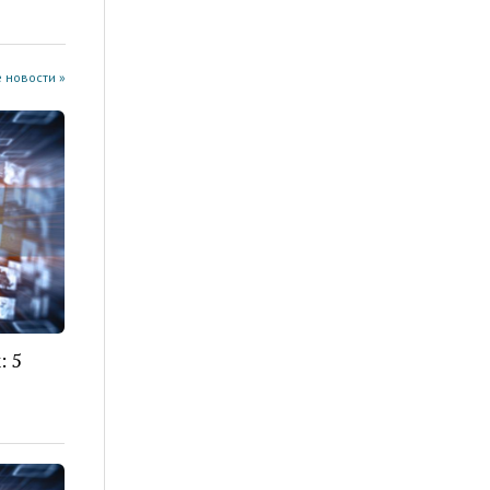
 новости »
: 5