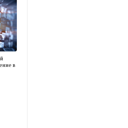
ой
ение в