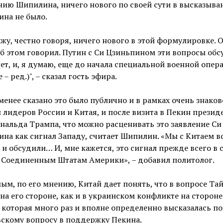
ию Шипилина, ничего нового по своей сути в высказыва
на не было.
ижу, честно говоря, ничего нового в этой формулировке. 
б этом говорил. Путин с Си Цзиньпином эти вопросы об
ет, и, я думаю, еще до начала специальной военной опер
 – ред.)", – сказал гость эфира.
менее сказано это было публично и в рамках очень знако
 лидеров России и Китая, и после визита в Пекин презид
альда Трампа, что можно расценивать это заявление Си
на как сигнал Западу, считает Шипилин. «Мы с Китаем в
и обсудили… И, мне кажется, это сигнал прежде всего в 
 Соединенным Штатам Америки», – добавил политолог.
ым, по его мнению, Китай дает понять, что в вопросе Та
на его стороне, как и в украинском конфликте на стороне
 которая много раз и вполне определенно высказалась по
скому вопросу в поддержку Пекина.