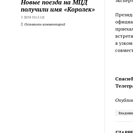
эксперт
Новые поезда на МЦД
получили имя «Королек»
Презид
3 ДНЯ НАЗАД
официал
Оставить комментарий
приехал
встрет
в узком
совмес
Спасиб
Телегр
Опублик
Владими
ГЛАВР