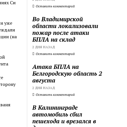
ниях Си
Оставить комментарий
Во Владимирской
Он уже
области локализовали
суждали
пожар после атаки
ации (на
БПЛА на склад
2 ДНЯ НАЗАД
Оставить комментарий
вой
ента
Атака БПЛА на
Белгородскую область 2
се
августа
сторону
2 ДНЯ НАЗАД
Оставить комментарий
йваня
В Калининграде
автомобиль сбил
пешехода и врезался в