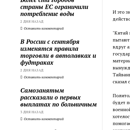
страны ЕС ограничили
И это з
потребление воды
действо
2 ДНЯ НАЗАД
Оставить комментарий
"Китай 
пытаютс
В России с сентября
вдруг 
изменятся правила
государ
торговли в автолавках и
матери
фудтраках
вынужде
2 ДНЯ НАЗАД
Тайваню
Оставить комментарий
сказал 
Самозанятым
Политол
рассказали о первых
будет п
выплатах по больничным
военной
3 ДНЯ НАЗАД
хотелос
Оставить комментарий
помогае