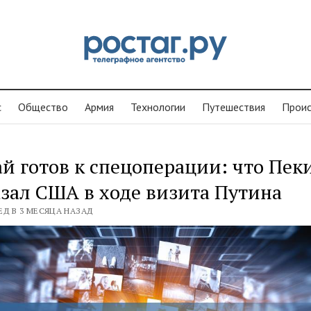
с
Общество
Армия
Технологии
Путешествия
Проиc
й готов к спецоперации: что Пек
зал США в ходе визита Путина
ЕД В 3 МЕСЯЦА НАЗАД