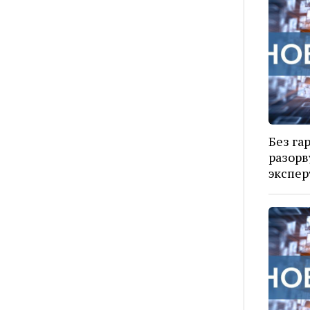
Без га
разорв
экспер