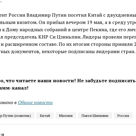
.
ент России Владимир Путин посетил Китай с двухдневн
ьным визитом. Он прибыл вечером 19 мая, а в среду ут
 к Дому народных собраний в центре Пекина, где его ли
ил председатель КНР Си Цзиньпин. Лидеры провели пере
 и расширенном составе. По их итогам стороны приняли 
тных документов, некоторые подписаны лидерами стран.
о, что читаете наши новости! Не забудьте подписать
амм-канал!
овано в
Общие новости
р Путин (политик)
Китай
Мнения
Павел Шипилин
Россия
ЕД