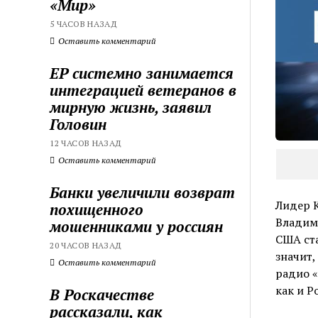
«Мир»
5 ЧАСОВ НАЗАД
Оставить комментарий
ЕР системно занимается
интеграцией ветеранов в
мирную жизнь, заявил
Головин
12 ЧАСОВ НАЗАД
Оставить комментарий
Банки увеличили возврат
Лидер К
похищенного
Владими
мошенниками у россиян
США ста
20 ЧАСОВ НАЗАД
значит,
Оставить комментарий
радио 
как и Р
В Роскачестве
рассказали, как