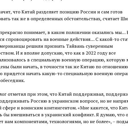
начит, что Китай разделяет позицию России и сам готов
вать так же в определенных обстоятельствах, считает Ш
прекрасно понимает, в каком положении оказались мы… 
я спровоцировать на военные действия… С какой-то ста
американцы решили признать Тайвань суверенным
ством. И я вполне допускаю, что как в 2022 году все
ализовалось в специальную военную операцию, которую 
ны были начать, в точности так же Китаю по отношению
 придется начать какую-то специальную военную операц
собеседник.
ог отметил при этом, что Китай поддерживал, поддержи
оддерживать Россию в украинском вопросе, но не напря
 сфере и воинским контингентом. «Мне кажется, что Кит
ь бы вмешиваться в украинский конфликт. Я думаю, что о
т нам компонентами, технологиями, но не более», – под