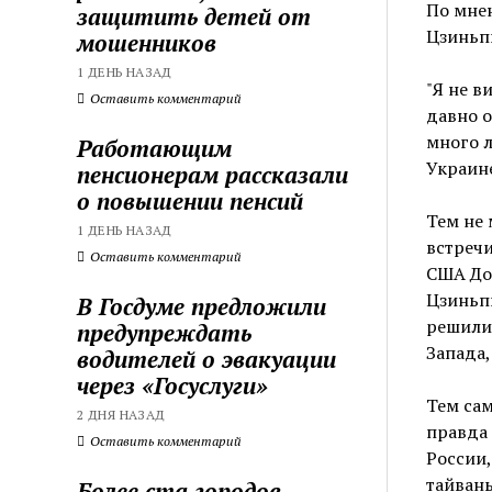
По мнен
защитить детей от
Цзиньпи
мошенников
1 ДЕНЬ НАЗАД
"Я не в
Оставить комментарий
давно о
много л
Работающим
Украине
пенсионерам рассказали
о повышении пенсий
Тем не 
1 ДЕНЬ НАЗАД
встречи
Оставить комментарий
США Дон
Цзиньпи
В Госдуме предложили
решили 
предупреждать
Запада,
водителей о эвакуации
через «Госуслуги»
Тем сам
2 ДНЯ НАЗАД
правда 
Оставить комментарий
России,
тайвань
Более ста городов