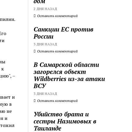
дом
2 ДНЯ НАЗАД
Оставить комментарий
ипилин.
Санкции ЕС против
Его
России
ти
3 ДНЯ НАЗАД
Оставить комментарий
мы
В Самарской области
 к
загорелся объект
ию", –
Wildberries из-за атаки
ВСУ
3 ДНЯ НАЗАД
вает и
Оставить комментарий
мую в
аю не
Убийство брата и
н и
сестры Назимовых в
ытожил
Таиланде