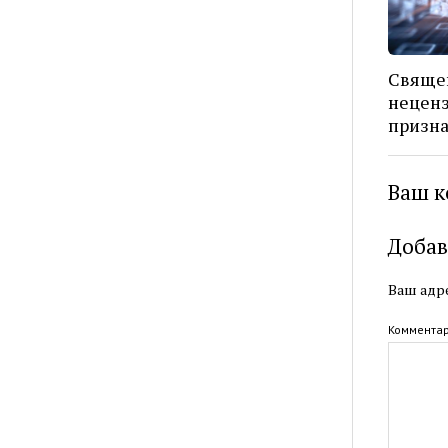
Свяще
неценз
призна
Ваш к
Добав
Ваш адре
Коммента