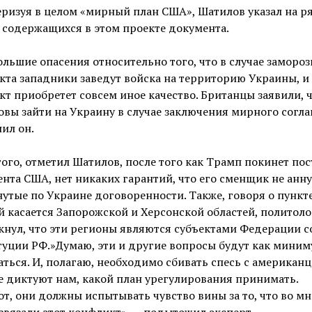
ризуя в целом «мирный план США», Шатилов указал на р
 содержащихся в этом проекте документа.
ольшие опасения относительно того, что в случае замороз
та западники заведут войска на территорию Украины, и
т приобретет совсем иное качество. Британцы заявили, 
овы зайти на Украину в случае заключения мирного согл
ил он.
ого, отметил Шатилов, после того как Трамп покинет пос
нта США, нет никаких гарантий, что его сменщик не анн
утые по Украине договоренности. Также, говоря о пункте
 касается Запорожской и Херсонской областей, политоло
нул, что эти регионы являются субъектами Федерации с
уции РФ.»Думаю, эти и другие вопросы будут как мини
ться. И, полагаю, необходимо сбивать спесь с американц
 диктуют нам, какой план урегулирования принимать.
т, они должны испытывать чувство вины за то, что во м
вязали этот конфликт», — подытожил эксперт.