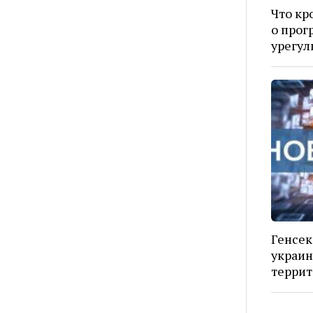
Что кр
о прог
урегул
Генсек
украин
террит