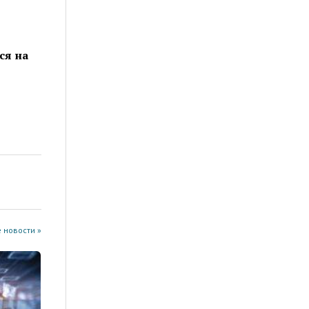
ся на
 новости »