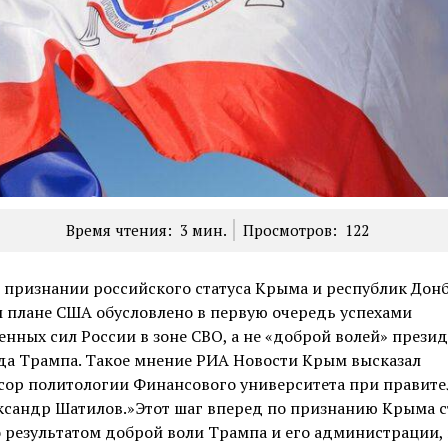
Время чтения:
3
мин.
Просмотров:
122
 признании российского статуса Крыма и республик Донб
 плане США обусловлено в первую очередь успехами
нных сил России в зоне СВО, а не «доброй волей» прези
да Трампа. Такое мнение РИА Новости Крым высказал
сор политологии Финансового университета при правите
ксандр Шатилов.»Этот шаг вперед по признанию Крыма с
 результатом доброй воли Трампа и его администрации, 