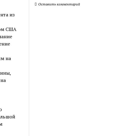
Оставить комментарий
нта из
том США
нание
ение
ым на
аины,
 на
о
ольшой
м