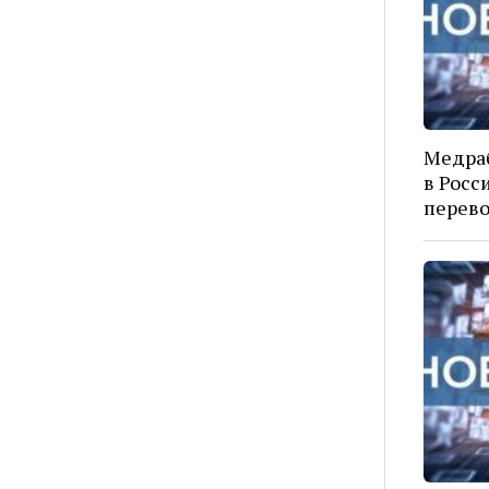
Медраб
в Росс
перево