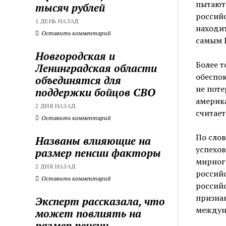
пытают
тысяч рублей
российс
1 ДЕНЬ НАЗАД
находит
Оставить комментарий
самым Р
Новгородская и
Более т
Ленинградская области
обеспок
объединятся для
не поте
поддержки бойцов СВО
америк
2 ДНЯ НАЗАД
считает
Оставить комментарий
По слов
Названы влияющие на
успехов
размер пенсии факторы
мирног
2 ДНЯ НАЗАД
российс
Оставить комментарий
российс
призна
Эксперт рассказала, что
междун
может повлиять на
размер пенсии