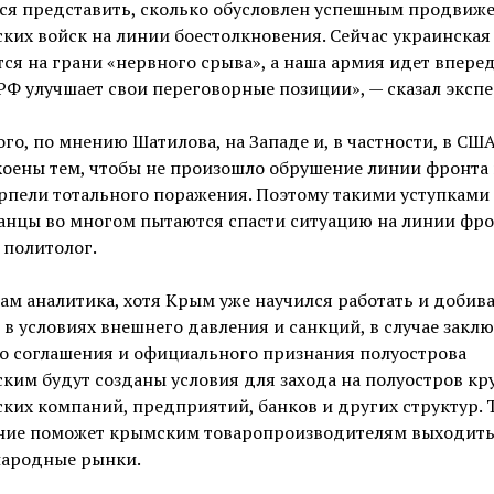
ся представить, сколько обусловлен успешным продвиж
ких войск на линии боестолкновения. Сейчас украинская
ся на грани «нервного срыва», а наша армия идет вперед
Ф улучшает свои переговорные позиции», — сказал экспе
ого, по мнению Шатилова, на Западе и, в частности, в США
оены тем, чтобы не произошло обрушение линии фронта
рпели тотального поражения. Поэтому такими уступками
анцы во многом пытаются спасти ситуацию на линии фро
 политолог.
ам аналитика, хотя Крым уже научился работать и добив
 в условиях внешнего давления и санкций, в случае закл
о соглашения и официального признания полуострова
ким будут созданы условия для захода на полуостров к
ких компаний, предприятий, банков и других структур. 
ние поможет крымским товаропроизводителям выходить
ародные рынки.