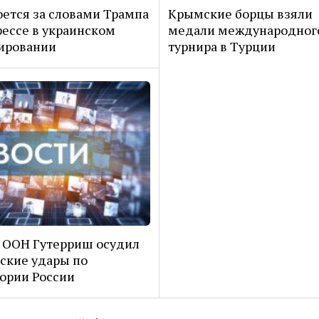
оется за словами Трампа
Крымские борцы взяли
рессе в украинском
медали международног
ировании
турнира в Турции
 ООН Гутерриш осудил
ские удары по
ории России