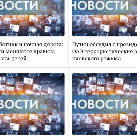
отник и ночная дорога:
Путин обсудил с прези
ии меняются правила
ОАЭ террористические 
зки детей
киевского режима