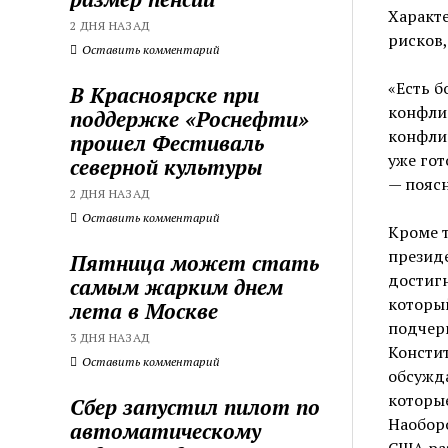
Характе
2 ДНЯ НАЗАД
рисков,
Оставить комментарий
«Есть б
В Красноярске при
конфлик
поддержке «Роснефти»
конфлик
прошел Фестиваль
уже гот
северной культуры
— поясн
2 ДНЯ НАЗАД
Оставить комментарий
Кроме т
президе
Пятница может стать
достигн
самым жарким днем
который
лета в Москве
подчерк
3 ДНЯ НАЗАД
Констит
Оставить комментарий
обсужда
которые
Сбер запустил пилот по
Наоборо
автоматическому
США раз