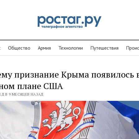
с
Общество
Армия
Технологии
Путешествия
Проиc
ему признание Крыма появилось 
ном плане США
ЕД В 9 МЕСЯЦЕВ НАЗАД