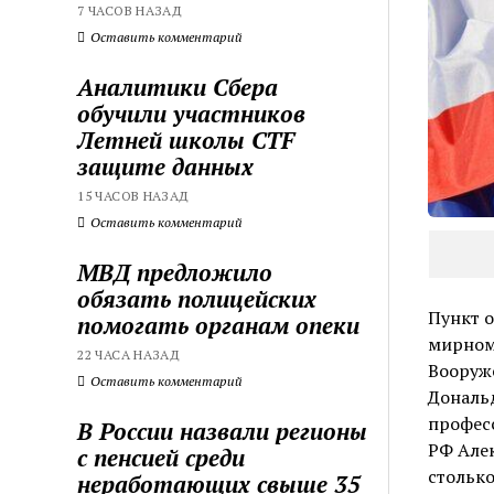
7 ЧАСОВ НАЗАД
Оставить комментарий
Аналитики Сбера
обучили участников
Летней школы CTF
защите данных
15 ЧАСОВ НАЗАД
Оставить комментарий
МВД предложило
обязать полицейских
Пункт о
помогать органам опеки
мирном
22 ЧАСА НАЗАД
Вооруже
Оставить комментарий
Дональ
профес
В России назвали регионы
РФ Але
с пенсией среди
столько
неработающих свыше 35