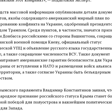
едств массовой информации опубликовали детали докуме
ктов, якобы содержащего американский мирный план по
ированию конфликта на Украине, одобренный президен
ом Трампом. Среди пунктов, в частности, значатся приз
и Донбасса российскими со стороны Вашингтона, сокращ
анской военной помощи Киеву, официальный статус
еской УПЦ и объявление русского языка государственн
, а также сокращение численности ВСУ. Также документ
атривает американские гарантии безопасности для Укр
траны от вступления в НАТО и размещения войск альянса
ерритории, а также согласие Украины быть безъядерным
ством.
рымского парламента Владимир Константинов заявил, чт
ародное признание российского статуса Крыма станет б
ной победой для полуострова и важнейшим политически
для Запада.