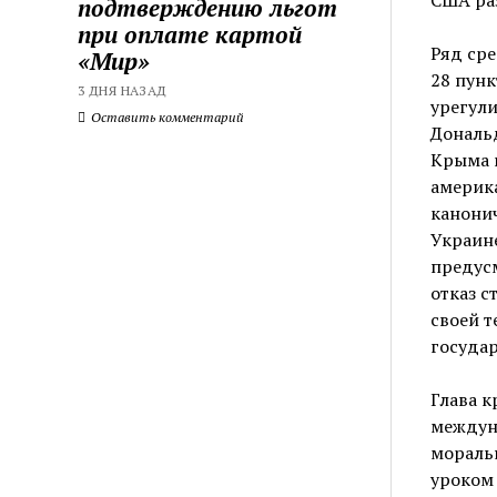
подтверждению льгот
при оплате картой
Ряд ср
«Мир»
28 пун
3 ДНЯ НАЗАД
урегул
Оставить комментарий
Дональд
Крыма 
америк
канонич
Украине
предусм
отказ с
своей т
государ
Глава к
междун
мораль
уроком 