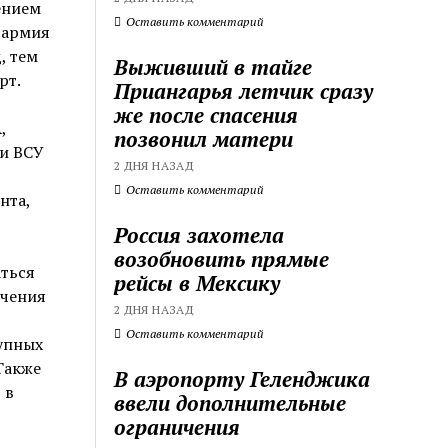
ением
Оставить комментарий
 армия
, тем
Выживший в тайге
рт.
Приангарья летчик сразу
же после спасения
,
позвонил матери
 и ВСУ
2 ДНЯ НАЗАД
Оставить комментарий
нта,
Россия захотела
возобновить прямые
аться
рейсы в Мексику
ючения
2 ДНЯ НАЗАД
Оставить комментарий
рупных
Также
В аэропорту Геленджика
 в
ввели дополнительные
ограничения