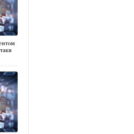
дентом
атаки