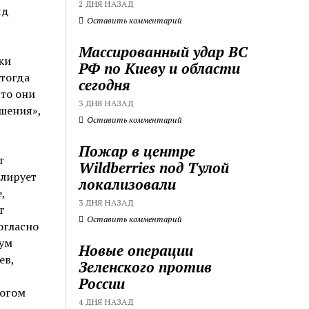
2 ДНЯ НАЗАД
яд
Оставить комментарий
Массированный удар ВС
ки
РФ по Киеву и области
 тогда
сегодня
что они
3 ДНЯ НАЗАД
ашения»,
Оставить комментарий
Пожар в центре
т
Wildberries под Тулой
улирует
локализовали
,
3 ДНЯ НАЗАД
г
Оставить комментарий
огласно
мум
Новые операции
ев,
Зеленского против
России
ногом
4 ДНЯ НАЗАД