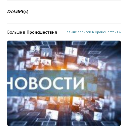
ГЛАВРЕД
Больше в
Проиcшествия
Больше записей в Проиcшествия »