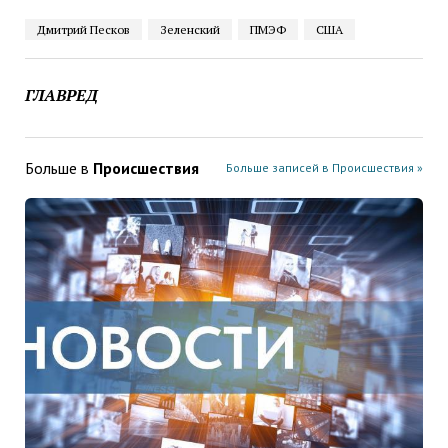
Дмитрий Песков
Зеленский
ПМЭФ
США
ГЛАВРЕД
Больше в
Проиcшествия
Больше записей в Проиcшествия »