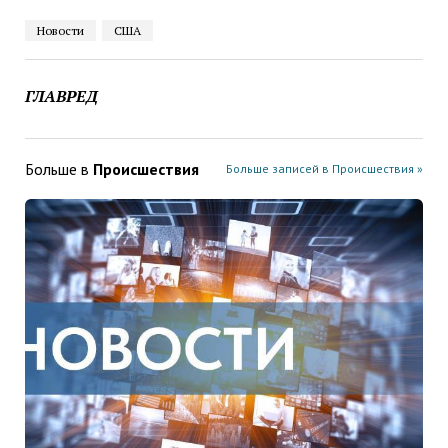
Новости
США
ГЛАВРЕД
Больше в
Проиcшествия
Больше записей в Проиcшествия »