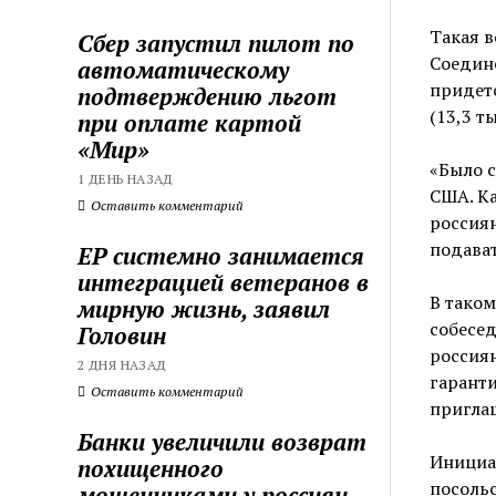
Такая в
Сбер запустил пилот по
Соедине
автоматическому
придетс
подтверждению льгот
(13,3 т
при оплате картой
«Мир»
«Было 
1 ДЕНЬ НАЗАД
США. Ка
Оставить комментарий
россиян
подава
ЕР системно занимается
интеграцией ветеранов в
В таком
мирную жизнь, заявил
собесед
Головин
россиян
2 ДНЯ НАЗАД
гаранти
Оставить комментарий
пригла
Банки увеличили возврат
Инициат
похищенного
посольс
мошенниками у россиян