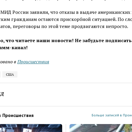
 МИД России заявили, что отказы в выдаче американских 
ским гражданам остаются прискорбной ситуацией. По сл
тов, переговоры по этой теме продвигаются непросто.
о, что читаете наши новости! Не забудьте подписать
амм-канал!
овано в
Проиcшествия
США
ЕД
в
Проиcшествия
Больше записей в Прои