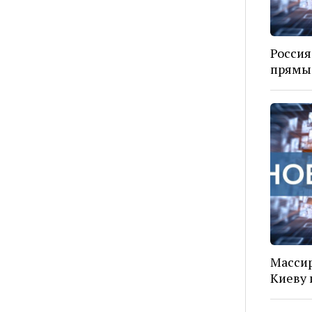
Россия
прямые
Массир
Киеву 