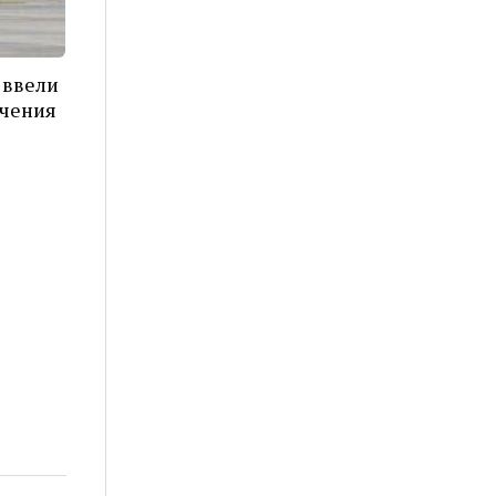
 ввели
ичения