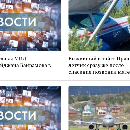
главы МИД
Выживший в тайге Приа
йджана Байрамова в
летчик сразу же после
спасения позвонил мат