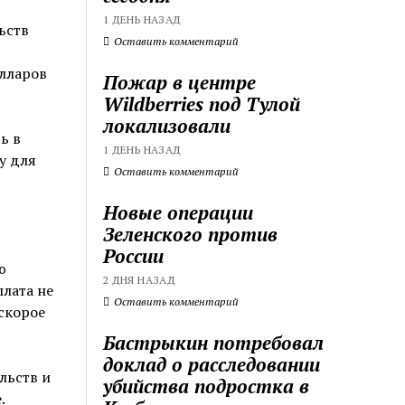
1 ДЕНЬ НАЗАД
ьств
Оставить комментарий
олларов
Пожар в центре
Wildberries под Тулой
локализовали
ь в
1 ДЕНЬ НАЗАД
у для
Оставить комментарий
Новые операции
Зеленского против
России
ю
2 ДНЯ НАЗАД
лата не
Оставить комментарий
скорое
Бастрыкин потребовал
доклад о расследовании
льств и
убийства подростка в
.