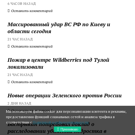
6 ЧАСОВ НАЗАД
Оставить комментарий
Массированный удар ВС РФ по Киеву и
области сегодня
21 ЧАС НАЗАД
Оставить комментарий
Пожар в центре Wildberries под Тулой
локализовали
21 ЧАС НАЗАД
Оставить комментарий
Новые операции Зеленского против России
2 ДНЯ НАЗАД
Оставить комментарий
Мы используем файлы cookie для персонализации контента и рекламы,
предоставления функций социальных сетей и анализа трафика в
соответствии с
Политикой конфиденциальности
Бастрыкин потребовал доклад о
Принимаю
расследовании убийства подростка в