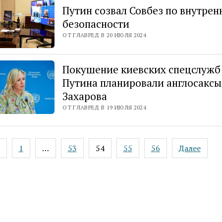
Путин созвал Совбез по внутрен
безопасности
ОТ ГЛАВРЕД В 20 ИЮЛЯ 2024
Покушение киевских спецслужб
Путина планировали англосаксы
Захарова
ОТ ГЛАВРЕД В 19 ИЮЛЯ 2024
ация
1
…
53
54
55
56
Далее
ей