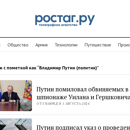
с
Общество
Армия
Технологии
Путешествия
Проиc
и с пометкой как “Владимир Путин (политик)”
Путин помиловал обвиняемых в
шпионаже Уилана и Гершкович
ОТ ГЛАВРЕД В 1 АВГУСТА 2024
Путин подписал указ о проведе