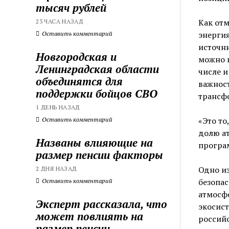
тысяч рублей
Как от
23 ЧАСА НАЗАД
энергия
Оставить комментарий
источни
Новгородская и
можно и
Ленинградская области
числе и
объединятся для
важност
поддержки бойцов СВО
трансф
1 ДЕНЬ НАЗАД
«Это то
Оставить комментарий
долю ат
Названы влияющие на
програм
размер пенсии факторы
Одно из
2 ДНЯ НАЗАД
безопас
Оставить комментарий
атмосфе
Эксперт рассказала, что
экосис
может повлиять на
россий
размер пенсии