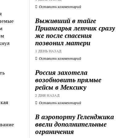
Оставить комментарий
я
Выживший в тайге
ляемые
Приангарья летчик сразу
м
же после спасения
ом
позвонил матери
кнул
1 ДЕНЬ НАЗАД
Оставить комментарий
Россия захотела
ть
возобновить прямые
рейсы в Мексику
2 ДНЯ НАЗАД
ская
Оставить комментарий
В аэропорту Геленджика
ввели дополнительные
ование
ограничения