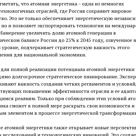
тметить, что атомная энергетика – одна из немногих
ехнологичных отраслей, где Россия сохраняет мировое
во. Это не только обеспечивает энергетическую независ
 но и позволяет экспортировать технологии на междуна
 Намерение увеличить долю атомной генерации в
ическом балансе России до 25% к 2045 году, озвученное 
уровне, подчеркивает стратегическую важность этого
ления для национальной экономики.
 для полной реализации потенциала атомной энергетики
димо долгосрочное стратегическое планирование. Экспе
ивают важность создания четких регламентов и условий
ствующих повышению эффективности отрасли и ее адапт
имся реалиям. Только при соблюдении этих условий ат
ика сможет в полной мере раскрыть свои возможности и 
ым элементом в процессе энергетической трансформации
е атомной энергетики также открывает новые перспекти
 исследований и технологических инноваций. Это создае