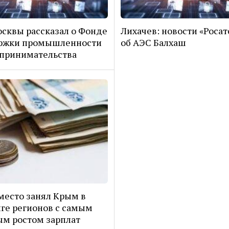
сквы рассказал о Фонде
Лихачев: новости «Роса
ржки промышленности
об АЭС Балхаш
принимательства
место занял Крым в
ге регионов с самым
м ростом зарплат