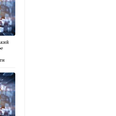
ький
ое
ти