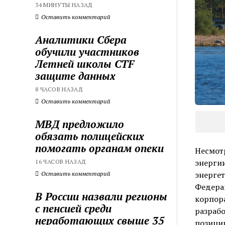
34 МИНУТЫ НАЗАД
Оставить комментарий
Аналитики Сбера
обучили участников
Летней школы CTF
защите данных
8 ЧАСОВ НАЗАД
Оставить комментарий
МВД предложило
обязать полицейских
помогать органам опеки
Несмот
энергии
16 ЧАСОВ НАЗАД
энергет
Оставить комментарий
Федерац
В России назвали регионы
корпор
с пенсией среди
разраб
неработающих свыше 35
позици