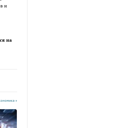
в и
ся на
кономика »