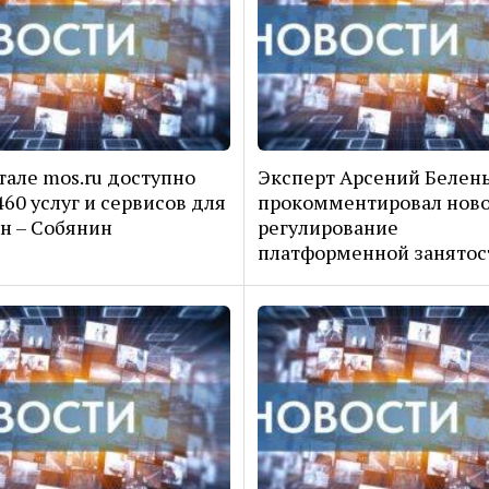
тале mos.ru доступно
Эксперт Арсений Белен
460 услуг и сервисов для
прокомментировал нов
н – Собянин
регулирование
платформенной занятос