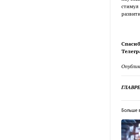
стимул
развит
Спасиб
Телегр
Опублик
ГЛАВР
Больше 