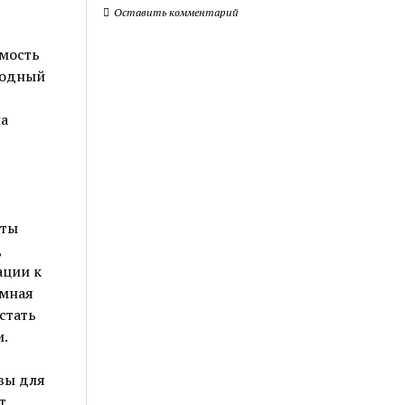
Оставить комментарий
имость
родный
на
рты
,
ации к
омная
стать
.
вы для
т