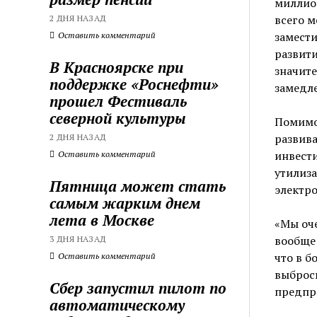
миллион
всего м
2 ДНЯ НАЗАД
замести
Оставить комментарий
развит
В Красноярске при
значит
поддержке «Роснефти»
замедле
прошел Фестиваль
северной культуры
Помимо
развива
2 ДНЯ НАЗАД
инвести
Оставить комментарий
утилиза
Пятница может стать
электр
самым жарким днем
лета в Москве
«Мы оч
вообще 
3 ДНЯ НАЗАД
что в б
Оставить комментарий
выбросы
Сбер запустил пилот по
предпри
автоматическому