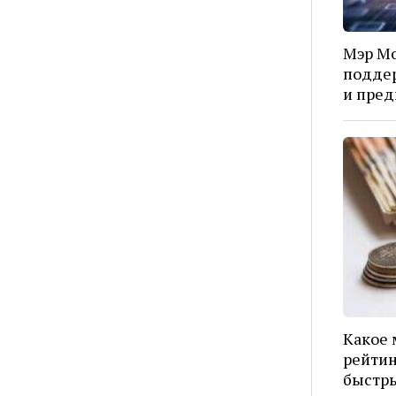
Мэр Мо
подде
и пред
Какое 
рейтин
быстры