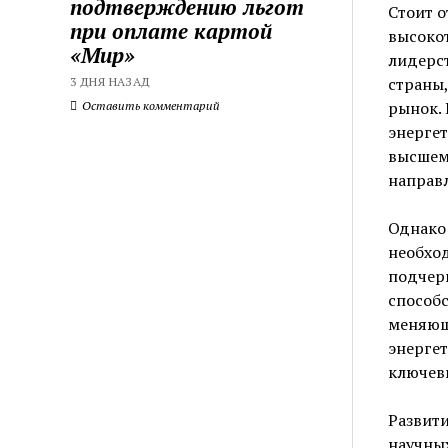
подтверждению льгот
Стоит о
при оплате картой
высокот
«Мир»
лидерст
страны,
3 ДНЯ НАЗАД
рынок.
Оставить комментарий
энергет
высшем 
направ
Однако
необхо
подчерк
способ
меняющ
энергет
ключев
Развити
научных