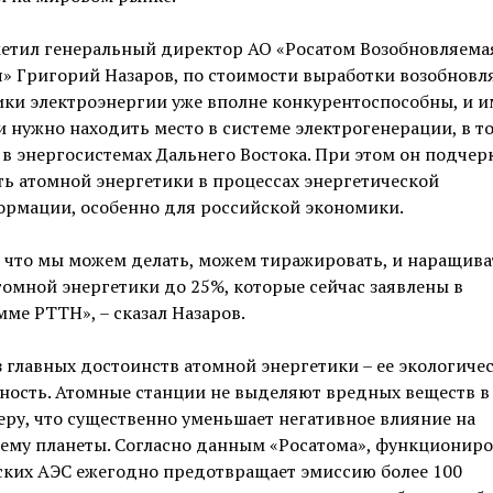
метил генеральный директор АО «Росатом Возобновляема
» Григорий Назаров, по стоимости выработки возобнов
ки электроэнергии уже вполне конкурентоспособны, и и
 нужно находить место в системе электрогенерации, в т
 в энергосистемах Дальнего Востока. При этом он подчер
ь атомной энергетики в процессах энергетической
ормации, особенно для российской экономики.
, что мы можем делать, можем тиражировать, и наращива
омной энергетики до 25%, которые сейчас заявлены в
ме РТТН», – сказал Назаров.
 главных достоинств атомной энергетики – ее экологиче
ность. Атомные станции не выделяют вредных веществ в
ру, что существенно уменьшает негативное влияние на
тему планеты. Согласно данным «Росатома», функционир
ских АЭС ежегодно предотвращает эмиссию более 100