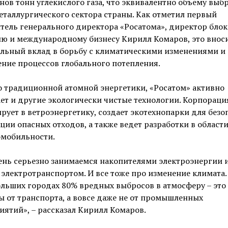
ов тонн углекислого газа, что эквивалентно объему выб
еталлургического сектора страны. Как отметил первый
тель генерального директора «Росатома», директор блок
ию и международному бизнесу Кирилл Комаров, это внос
ельный вклад в борьбу с климатическими изменениями и
ние процессов глобального потепления.
 традиционной атомной энергетики, «Росатом» активно
ет и другие экологически чистые технологии. Корпораци
рует в ветроэнергетику, создает экотехнопарки для безо
ции опасных отходов, а также ведет разработки в област
омобильности.
ень серьезно занимаемся накопителями электроэнергии 
электротранспортом. И все тоже про изменение климата.
ольших городах 80% вредных выбросов в атмосферу – это
 от транспорта, а вовсе даже не от промышленных
ятий», – рассказал Кирилл Комаров.