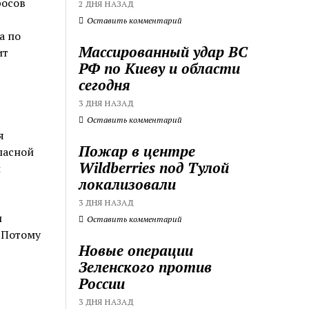
росов
2 ДНЯ НАЗАД
Оставить комментарий
а по
Массированный удар ВС
ит
РФ по Киеву и области
сегодня
3 ДНЯ НАЗАД
Оставить комментарий
я
Пожар в центре
пасной
Wildberries под Тулой
и
локализовали
3 ДНЯ НАЗАД
и
Оставить комментарий
 Потому
Новые операции
Зеленского против
России
3 ДНЯ НАЗАД