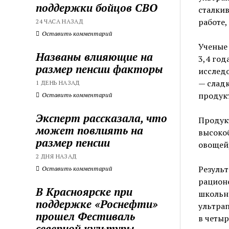
поддержки бойцов СВО
сталкив
работе,
24 ЧАСА НАЗАД
Оставить комментарий
Ученые 
Названы влияющие на
3,4 год
размер пенсии факторы
исслед
— сладк
1 ДЕНЬ НАЗАД
продук
Оставить комментарий
Эксперт рассказала, что
Продукт
может повлиять на
высоко
размер пенсии
овощей
2 ДНЯ НАЗАД
Результ
Оставить комментарий
рационе
В Красноярске при
школьно
поддержке «Роснефти»
ультрап
прошел Фестиваль
в четыр
северной культуры