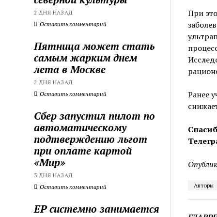
При эт
2 ДНЯ НАЗАД
заболев
Оставить комментарий
ультра
Пятница может стать
процесс
самым жарким днем
Исследо
лета в Москве
рационе
2 ДНЯ НАЗАД
Ранее у
Оставить комментарий
снижает
Сбер запустил пилот по
автоматическому
Спасиб
подтверждению льгот
Телегр
при оплате картой
«Мир»
Опублик
3 ДНЯ НАЗАД
Авторы
Оставить комментарий
ЕР системно занимается