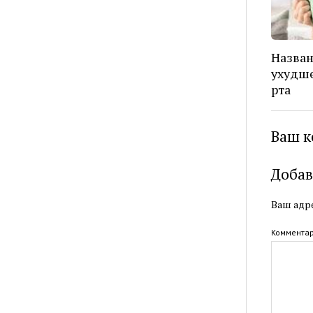
Назва
ухудше
рта
Ваш к
Добав
Ваш адре
Коммента