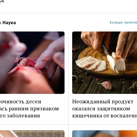
ЕД
в
Наука
Больше записей
очивость десен
Неожиданный продукт
ась ранним признаком
оказался защитником
го заболевания
кишечника от воспален