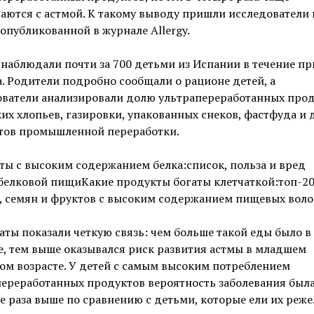
аются с астмой. К такому выводу пришли исследователи 
 опубликованной в журнале Allergy.
наблюдали почти за 700 детьми из Испании в течение п
а. Родители подробно сообщали о рационе детей, а
ователи анализировали долю ультрапереработанных про
их хлопьев, газировки, упакованных снеков, фастфуда и 
тов промышленной переработки.
ы с высоким содержанием белка:список, польза и вред
белковой пищиКакие продукты богаты клетчаткой:топ-2
, семян и фруктов с высоким содержанием пищевых вол
аты показали четкую связь: чем больше такой еды было в
, тем выше оказывался риск развития астмы в младшем
м возрасте. У детей с самым высоким потреблением
ереработанных продуктов вероятность заболевания была
е раза выше по сравнению с детьми, которые ели их реже