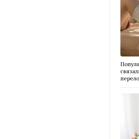
Попул
связал
перел