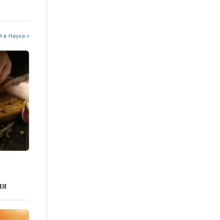
 в Наука »
ия