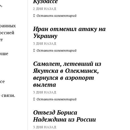
Кузбассе
,
2 ДНЯ НАЗАД
Оставить комментарий
транных
Иран отменил атаку на
оссией
Украину
ит
3 ДНЯ НАЗАД
Оставить комментарий
учше
Самолет, летевший из
Якутска в Олекминск,
вернулся в аэропорт
се
вылета
3 ДНЯ НАЗАД
связи.
Оставить комментарий
Отъезд Бориса
Надеждина из России
3 ДНЯ НАЗАД