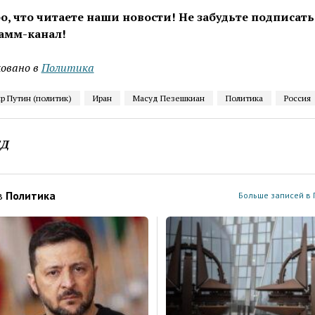
о, что читаете наши новости! Не забудьте подписать
амм-канал!
овано в
Политика
р Путин (политик)
Иран
Масуд Пезешкиан
Политика
Россия
ЕД
в
Политика
Больше записей в 