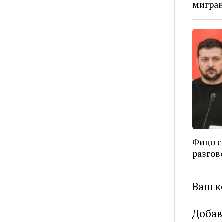
мигран
Фицо с
разгов
Ваш к
Добав