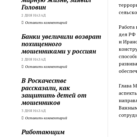
террори
Головин
сельско
2 ДНЯ НАЗАД
Оставить комментарий
Работа 
дел РФ 
Банки увеличили возврат
и Ирано
похищенного
констру
мошенниками у россиян
способн
2 ДНЯ НАЗАД
развива
Оставить комментарий
обеспеч
В Роскачестве
Глава М
рассказали, как
аспекты
защитить детей от
направл
мошенников
Важным
3 ДНЯ НАЗАД
сотрудн
Оставить комментарий
Работающим