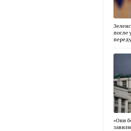
Зеленс
после у
перед
«Они б
завили