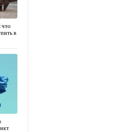
 что
пить в
в
ликт