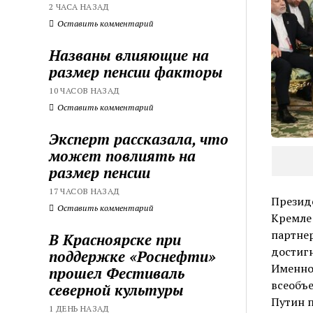
2 ЧАСА НАЗАД
Оставить комментарий
Названы влияющие на
размер пенсии факторы
10 ЧАСОВ НАЗАД
Оставить комментарий
Эксперт рассказала, что
может повлиять на
размер пенсии
17 ЧАСОВ НАЗАД
Презид
Оставить комментарий
Кремле
партнер
В Красноярске при
достигн
поддержке «Роснефти»
Именно
прошел Фестиваль
всеобъ
северной культуры
Путин п
1 ДЕНЬ НАЗАД