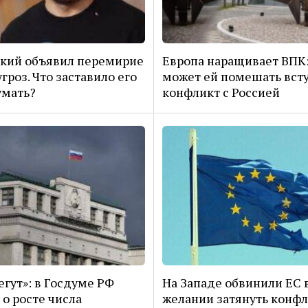
кий объявил перемирие
Европа наращивает ВПК:
гроз. Что заставило его
может ей помешать всту
умать?
конфликт с Россией
егут»: в Госдуме РФ
На Западе обвинили ЕС 
 о росте числа
желании затянуть конф