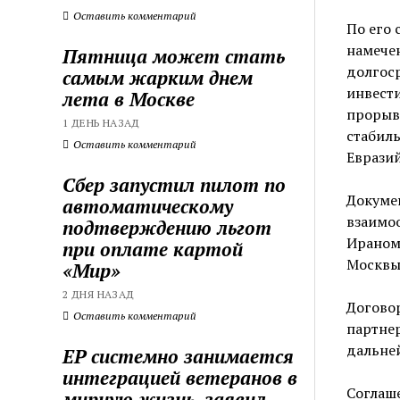
Оставить комментарий
По его 
намече
Пятница может стать
долгоср
самым жарким днем
инвести
лета в Москве
прорыв
1 ДЕНЬ НАЗАД
стабиль
Оставить комментарий
Евразий
Сбер запустил пилот по
Докумен
автоматическому
взаимо
подтверждению льгот
Ираном,
при оплате картой
Москвы 
«Мир»
2 ДНЯ НАЗАД
Договор
Оставить комментарий
партнер
дальней
ЕР системно занимается
интеграцией ветеранов в
Соглаше
мирную жизнь, заявил